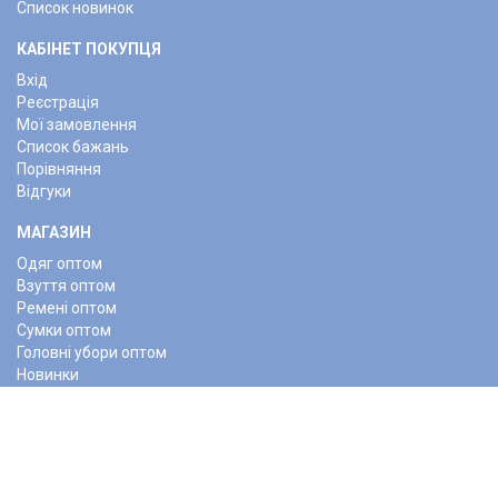
Список новинок
КАБІНЕТ ПОКУПЦЯ
Вхід
Реєстрація
Мої замовлення
Список бажань
Порівняння
Відгуки
МАГАЗИН
Одяг оптом
Взуття оптом
Ремені оптом
Сумки оптом
Головні убори оптом
Новинки
КОНТАКТИ
+380937662777 (viber,whatsup,telegram)
facebook.com/optbaza7km/
instagram.com/opt_baza_7km/