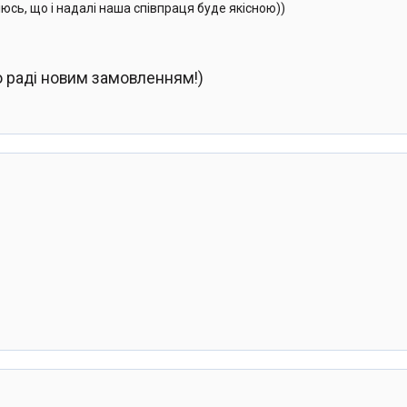
юсь, що і надалі наша співпраця буде якісною))
о раді новим замовленням!)