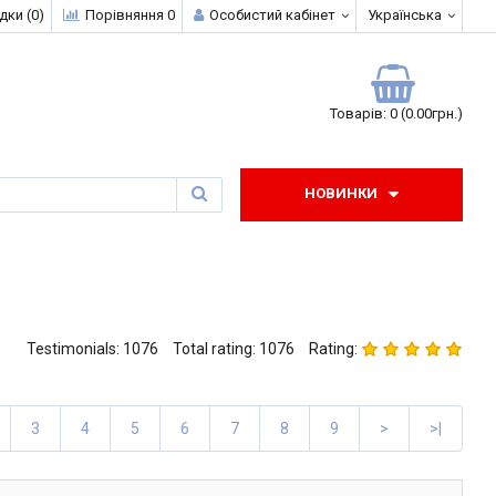
дки (0)
Порівняння 0
Особистий кабінет
Українська
0
Товарів: 0 (0.00грн.)
НОВИНКИ
Testimonials: 1076
Total rating: 1076
Rating:
3
4
5
6
7
8
9
>
>|