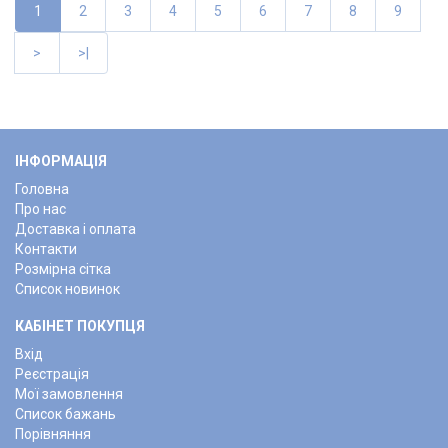
1
2
3
4
5
6
7
8
9
>
>|
ІНФОРМАЦІЯ
Головна
Про нас
Доставка і оплата
Контакти
Розмірна сітка
Список новинок
КАБІНЕТ ПОКУПЦЯ
Вхід
Реєстрація
Мої замовлення
Список бажань
Порівняння