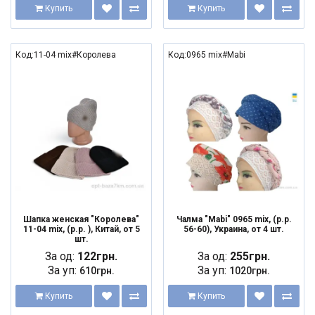
Купить
Купить
Код:11-04 mix#Королева
Код:0965 mix#Mabi
Шапка женская "Королева"
Чалма "Mabi" 0965 mix, (р.р.
11-04 mix, (р.р. ), Китай, от 5
56-60), Украина, от 4 шт.
шт.
За од:
122грн.
За од:
255грн.
За уп:
За уп:
610грн.
1020грн.
Купить
Купить