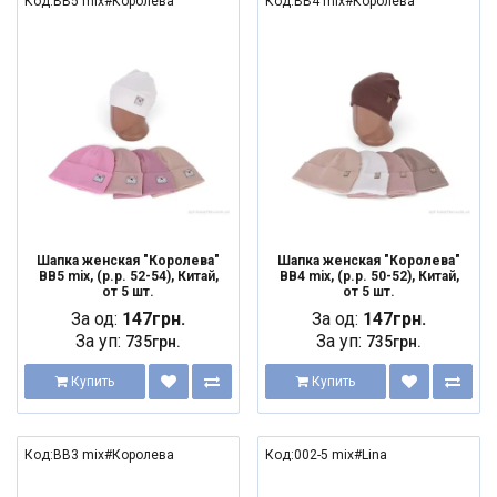
Код:BB5 mix#Королева
Код:BB4 mix#Королева
NEW
NEW
Шапка женская "Королева"
Шапка женская "Королева"
BB5 mix, (р.р. 52-54), Китай,
BB4 mix, (р.р. 50-52), Китай,
от 5 шт.
от 5 шт.
За од:
147грн.
За од:
147грн.
За уп:
За уп:
735грн.
735грн.
Купить
Купить
Код:BB3 mix#Королева
Код:002-5 mix#Lina