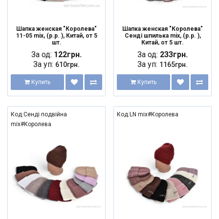
Шапка женская "Королева"
Шапка женская "Королева"
11-05 mix, (р.р. ), Китай, от 5
Сенді шпилька mix, (р.р. ),
шт.
Китай, от 5 шт.
За од:
122грн.
За од:
233грн.
За уп:
За уп:
610грн.
1165грн.
Купить
Купить
Код:Сенді подвійна
Код:LN mix#Королева
mix#Королева