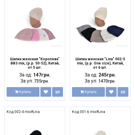
NEW
NEW
Шапка женская "Королева"
Шапка женская "Lina" 002-5
BB3 mix, (р.р. 50-52), Китай,
mix, (р.р. One size), Китай,
от 5 шт.
от 6 шт.
За од:
147грн.
За од:
245грн.
За уп:
За уп:
735грн.
1470грн.
Купить
Купить
Код:002-4 mix#Lina
Код:001-6 mix#Lina
NEW
NEW