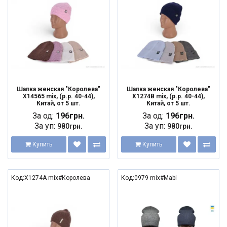
Шапка женская "Королева"
Шапка женская "Королева"
X14565 mix, (р.р. 40-44),
X1274B mix, (р.р. 40-44),
Китай, от 5 шт.
Китай, от 5 шт.
За од:
196грн.
За од:
196грн.
За уп:
За уп:
980грн.
980грн.
Купить
Купить
Код:X1274A mix#Королева
Код:0979 mix#Mabi