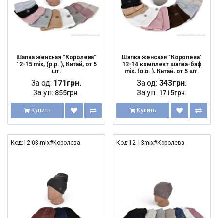
Шапка женская "Королева"
Шапка женская "Королева"
12-15 mix, (р.р. ), Китай, от 5
12-14 комплект шапка-баф
шт.
mix, (р.р. ), Китай, от 5 шт.
За од:
171грн.
За од:
343грн.
За уп:
За уп:
855грн.
1715грн.
Купить
Купить
Код:12-08 mix#Королева
Код:12-13mix#Королева
NEW
NEW