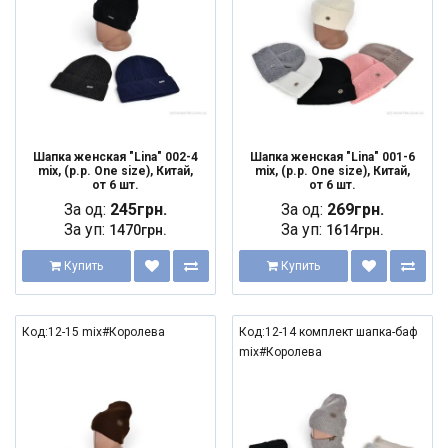
Шапка женская "Lina" 002-4
Шапка женская "Lina" 001-6
mix, (р.р. One size), Китай,
mix, (р.р. One size), Китай,
от 6 шт.
от 6 шт.
За од:
245грн.
За од:
269грн.
За уп:
За уп:
1470грн.
1614грн.
Купить
Купить
Код:12-15 mix#Королева
Код:12-14 комплект шапка-баф
mix#Королева
NEW
NEW