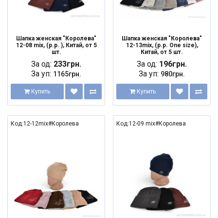
Шапка женская "Королева"
Шапка женская "Королева"
12-08 mix, (р.р. ), Китай, от 5
12-13mix, (р.р. One size),
шт.
Китай, от 5 шт.
За од:
233грн.
За од:
196грн.
За уп:
За уп:
1165грн.
980грн.
Купить
Купить
Код:12-12mix#Королева
Код:12-09 mix#Королева
NEW
NEW