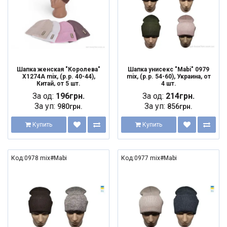
Шапка женская "Королева"
Шапка унисекс "Mabi" 0979
X1274A mix, (р.р. 40-44),
mix, (р.р. 54-60), Украина, от
Китай, от 5 шт.
4 шт.
За од:
196грн.
За од:
214грн.
За уп:
За уп:
980грн.
856грн.
Купить
Купить
Код:0978 mix#Mabi
Код:0977 mix#Mabi