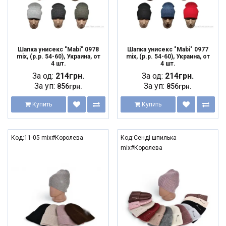
Шапка унисекс "Mabi" 0978
Шапка унисекс "Mabi" 0977
mix, (р.р. 54-60), Украина, от
mix, (р.р. 54-60), Украина, от
4 шт.
4 шт.
За од:
214грн.
За од:
214грн.
За уп:
За уп:
856грн.
856грн.
Купить
Купить
Код:11-05 mix#Королева
Код:Сенді шпилька
mix#Королева