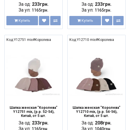
За од:
233грн.
За од:
233грн.
За уп:
За уп:
1165грн.
1165грн.
Купить
Купить
Код:Y12751 mix#Королева
Код:Y12710 mix#Королева
Шапка женская "Королева"
Шапка женская "Королева"
Y12751 mix, (р.р. 52-54),
Y12710 mix, (р.р. 54-56),
Китай, от 5 шт.
Китай, от 5 шт.
За од:
233грн.
За од:
208грн.
За уп:
За уп:
1165грн.
1040грн.