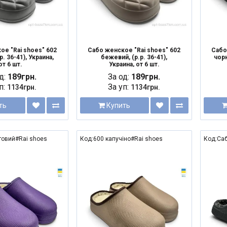
ое "Rai shoes" 602
Сабо женское "Rai shoes" 602
Сабо
.р. 36-41), Украина,
бежевий, (р.р. 36-41),
чорн
от 6 шт.
Украина, от 6 шт.
д:
189грн.
За од:
189грн.
п:
За уп:
1134грн.
1134грн.
ть
Купить
товий#Rai shoes
Код:600 капучіно#Rai shoes
Код:Саб
NEW
NEW