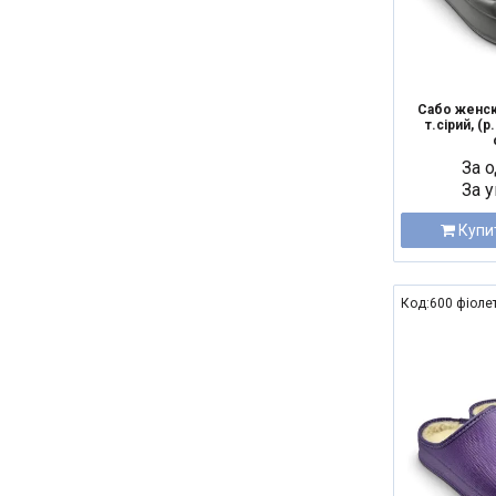
Сабо женск
т.сірий, (р
За о
За у
Купи
Код:600 фіоле
NEW