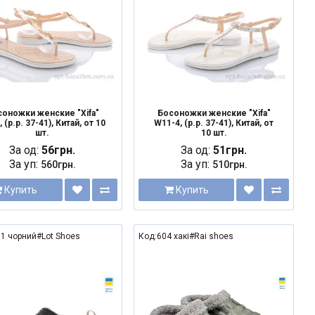
оножки женские "Xifa"
Босоножки женские "Xifa"
 (р.р. 37-41), Китай, от 10
W11-4, (р.р. 37-41), Китай, от
шт.
10 шт.
За од:
56грн.
За од:
51грн.
За уп:
За уп:
560грн.
510грн.
Купить
Купить
1 чорний#Lot Shoes
Код:604 хакі#Rai shoes
NEW