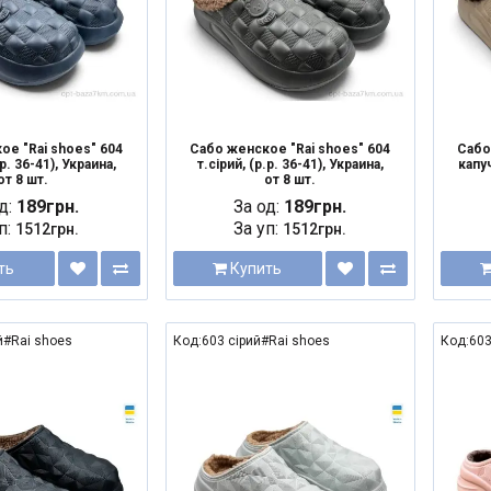
ое "Rai shoes" 604
Сабо женское "Rai shoes" 604
Сабо
.р. 36-41), Украина,
т.сірий, (р.р. 36-41), Украина,
капуч
от 8 шт.
от 8 шт.
д:
189грн.
За од:
189грн.
п:
За уп:
1512грн.
1512грн.
ть
Купить
й#Rai shoes
Код:603 сірий#Rai shoes
Код:603
NEW
NEW