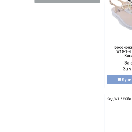
Босоножк
W10-1-4 m
Кита
За 
За у
Купи
Код:W1-6#Xifa
NEW