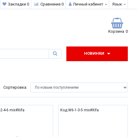
Закладки 0
Сравнение 0
Личный кабинет
Язык
0
Корзина
0
НОВИНКИ
Сортировка:
2-4-6 mix#Xifa
Код:W6-1-3-5 mix#Xifa
NEW