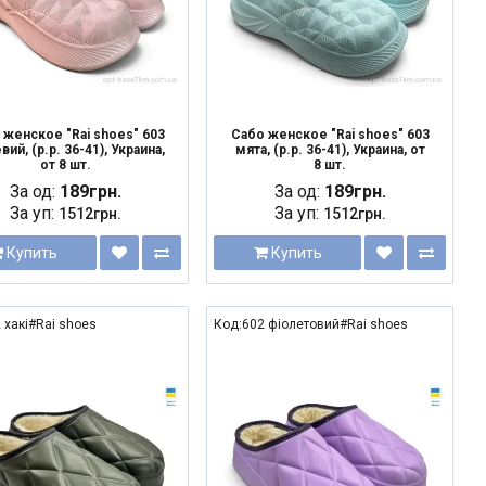
 женское "Rai shoes" 603
Сабо женское "Rai shoes" 603
ий, (р.р. 36-41), Украина,
мята, (р.р. 36-41), Украина, от
от 8 шт.
8 шт.
За од:
189грн.
За од:
189грн.
За уп:
За уп:
1512грн.
1512грн.
Купить
Купить
 хакі#Rai shoes
Код:602 фіолетовий#Rai shoes
NEW