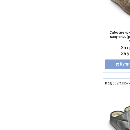
Сабо женск
капучіно, (р
За о
За у
Купи
Код:602 т.сіри
NEW