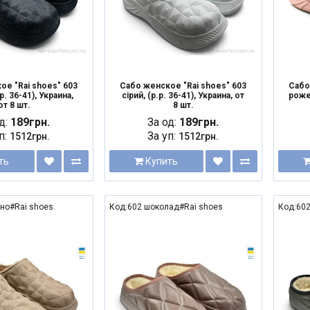
ое "Rai shoes" 603
Сабо женское "Rai shoes" 603
Сабо
.р. 36-41), Украина,
сірий, (р.р. 36-41), Украина, от
рожев
от 8 шт.
8 шт.
д:
189грн.
За од:
189грн.
п:
За уп:
1512грн.
1512грн.
ть
Купить
іно#Rai shoes
Код:602 шоколад#Rai shoes
Код:602
NEW
NEW