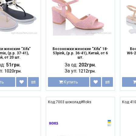
и женские "Xifa"
Босоножки женские "Xifa" 18-
Бос
ix, (р.р. 37-41),
53pink, (р.р. 36-41), Китай, от 6
W6-2,
й, от 20 шт.
шт.
од:
51грн.
За од:
202грн.
п:
За уп:
1020грн.
1212грн.
ть
Купить
Код:7003 шоколад#Roks
Код:410
NEW
NEW