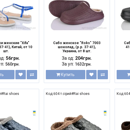
и женские "Xifa"
Сабо женское "Roks" 7003
Саб
37-41), Китай, от 10
шоколад, (р.р. 37-41),
41
шт.
Украина, от 8 шт.
од:
56грн.
За од:
204грн.
уп:
За уп:
560грн.
1632грн.
ть
Купить
й#Rai shoes
Код:604 т.сірий#Rai shoes
Код:604
NEW
NEW