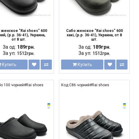
 женское "Rai shoes" 600
Сабо женское "Rai shoes" 600
ий, (р.р. 36-41), Украина,
хакі, (р.р. 36-41), Украина, от 8
от 8 шт.
шт.
За од:
189грн.
За од:
189грн.
За уп:
За уп:
1512грн.
1512грн.
Купить
Купить
о 100 чорний#Rai shoes
Код:С86 чорний#Rai shoes
NEW