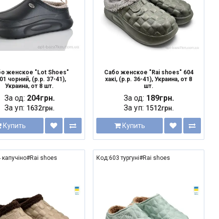
о женское "Lot Shoes"
Сабо женское "Rai shoes" 604
01 чорний, (р.р. 37-41),
хакі, (р.р. 36-41), Украина, от 8
Украина, от 8 шт.
шт.
За од:
204грн.
За од:
189грн.
За уп:
За уп:
1632грн.
1512грн.
Купить
Купить
 капучіно#Rai shoes
Код:603 тургуні#Rai shoes
NEW