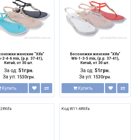
оножки женские "Xifa"
Босоножки женские "Xifa"
-2-4-6 mix, (р.р. 37-41),
W6-1-3-5 mix, (р.р. 37-41),
Китай, от 30 шт.
Китай, от 30 шт.
За од:
51грн.
За од:
51грн.
За уп:
За уп:
1530грн.
1530грн.
Купить
Купить
2#Xifa
Код:W11-4#Xifa
NEW