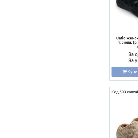
Сабо женск
т.синій, (р
За о
За у
Купи
Код:603 капуч
NEW