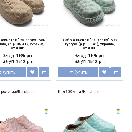
 женское "Rai shoes" 604
Сабо женское "Rai shoes" 603
іно, (р.р. 36-41), Украина,
тургуні, (р.р. 36-41), Украина,
от 8 шт.
от 8 шт.
За од:
189грн.
За од:
189грн.
За уп:
За уп:
1512грн.
1512грн.
Купить
Купить
 рожевий#Rai shoes
Код:603 мята#Rai shoes
NEW