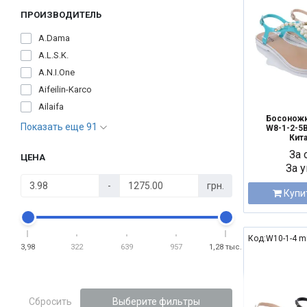
ПРОИЗВОДИТЕЛЬ
A.Dama
A.L.S.K.
A.N.I.One
Aifeilin-Karco
Ailaifa
Босоножк
Показать еще 91
W8-1-2-5B 
Кита
За 
ЦЕНА
За у
-
грн.
Купи
Код:W10-1-4 m
3,98
322
639
957
1,28 тыс.
NEW
Сбросить
Выберите фильтры