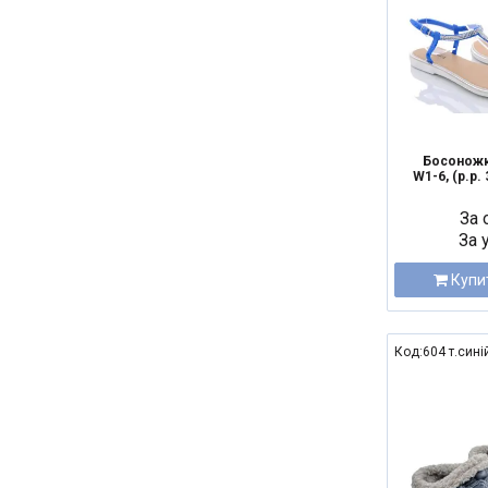
Босоножк
W1-6, (р.р. 
За 
За 
Купи
Код:604 т.сині
NEW