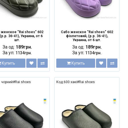
 женское "Rai shoes" 602
Сабо женское "Rai shoes" 602
 (р.р. 36-41), Украина, от 6
фіолетовий, (р.р. 36-41),
шт.
Украина, от 6 шт.
За од:
189грн.
За од:
189грн.
За уп:
За уп:
1134грн.
1134грн.
Купить
Купить
 чорний#Rai shoes
Код:600 хакі#Rai shoes
NEW