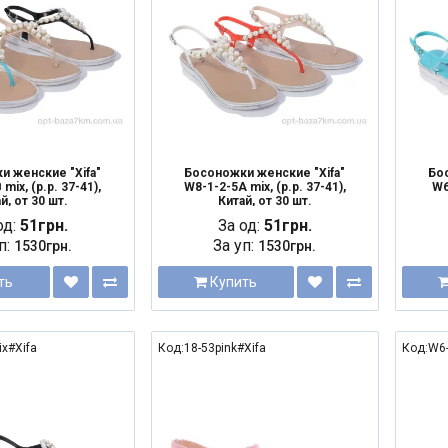
и женские "Xifa"
Босоножки женские "Xifa"
Бос
mix, (р.р. 37-41),
W8-1-2-5A mix, (р.р. 37-41),
W6
й, от 30 шт.
Китай, от 30 шт.
од:
51грн.
За од:
51грн.
п:
За уп:
1530грн.
1530грн.
ть
Купить
ix#Xifa
Код:18-53pink#Xifa
Код:W6-
NEW
NEW