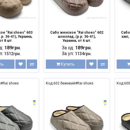
ое "Rai shoes" 603
Сабо женское "Rai shoes" 602
Сабо
.р. 36-41), Украина,
шоколад, (р.р. 36-41),
хакі,
от 8 шт.
Украина, от 6 шт.
д:
189грн.
За од:
189грн.
п:
За уп:
1512грн.
1134грн.
ть
Купить
й#Rai shoes
Код:602 бежевий#Rai shoes
Код:600
NEW
NEW