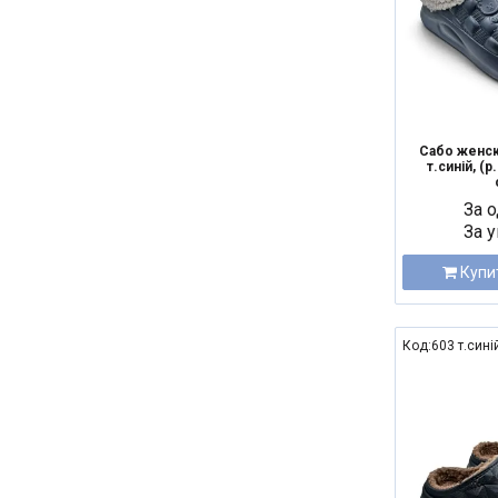
Сабо женск
т.синій, (р
За о
За у
Купи
Код:603 т.сині
NEW