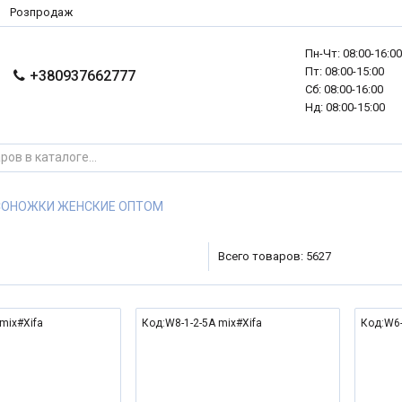
Розпродаж
Пн-Чт: 08:00-16:0
Пт: 08:00-15:00
+380937662777
Сб: 08:00-16:00
Нд: 08:00-15:00
СОНОЖКИ ЖЕНСКИЕ ОПТОМ
Всего товаров: 5627
mix#Xifa
Код:W8-1-2-5A mix#Xifa
Код:W6-
NEW
NEW