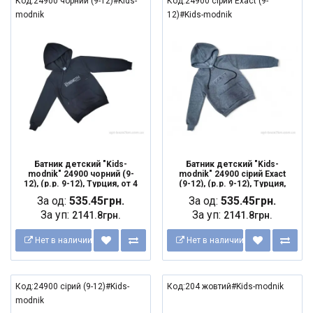
Код:24900 чорний (9-12)#Kids-
Код:24900 сірий Exact (9-
modnik
12)#Kids-modnik
Батник детский "Kids-
Батник детский "Kids-
modnik" 24900 чорний (9-
modnik" 24900 сірий Exact
12), (р.р. 9-12), Турция, от 4
(9-12), (р.р. 9-12), Турция,
шт.
от 4 шт.
За од:
535.45грн.
За од:
535.45грн.
За уп:
За уп:
2141.8грн.
2141.8грн.
Нет в наличии
Нет в наличии
Код:24900 сірий (9-12)#Kids-
Код:204 жовтий#Kids-modnik
modnik