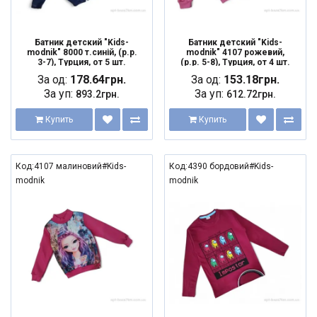
Батник детский "Kids-
Батник детский "Kids-
modnik" 8000 т.синій, (р.р.
modnik" 4107 рожевий,
3-7), Турция, от 5 шт.
(р.р. 5-8), Турция, от 4 шт.
За од:
178.64грн.
За од:
153.18грн.
За уп:
За уп:
893.2грн.
612.72грн.
Купить
Купить
Код:4107 малиновий#Kids-
Код:4390 бордовий#Kids-
modnik
modnik