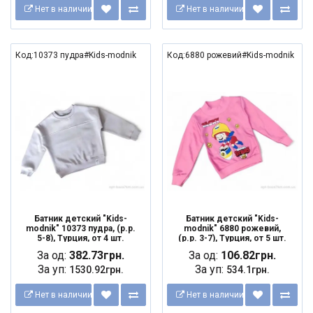
Нет в наличии
Нет в наличии
Код:10373 пудра#Kids-modnik
Код:6880 рожевий#Kids-modnik
Батник детский "Kids-
Батник детский "Kids-
modnik" 10373 пудра, (р.р.
modnik" 6880 рожевий,
5-8), Турция, от 4 шт.
(р.р. 3-7), Турция, от 5 шт.
За од:
382.73грн.
За од:
106.82грн.
За уп:
За уп:
1530.92грн.
534.1грн.
Нет в наличии
Нет в наличии