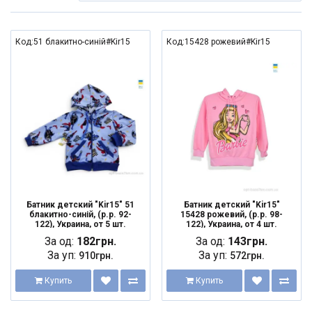
Код:51 блакитно-синій#Kir15
Код:15428 рожевий#Kir15
Батник детский "Kir15" 51
Батник детский "Kir15"
блакитно-синій, (р.р. 92-
15428 рожевий, (р.р. 98-
122), Украина, от 5 шт.
122), Украина, от 4 шт.
За од:
182грн.
За од:
143грн.
За уп:
За уп:
910грн.
572грн.
Купить
Купить