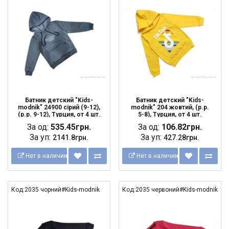
Батник детский "Kids-
Батник детский "Kids-
modnik" 24900 сірий (9-12),
modnik" 204 жовтий, (р.р.
(р.р. 9-12), Турция, от 4 шт.
5-8), Турция, от 4 шт.
За од:
535.45грн.
За од:
106.82грн.
За уп:
За уп:
2141.8грн.
427.28грн.
Нет в наличии
Нет в наличии
Код:2035 чорний#Kids-modnik
Код:2035 червоний#Kids-modnik