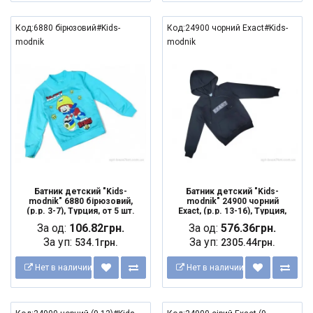
Код:6880 бірюзовий#Kids-
Код:24900 чорний Exact#Kids-
modnik
modnik
Батник детский "Kids-
Батник детский "Kids-
modnik" 6880 бірюзовий,
modnik" 24900 чорний
(р.р. 3-7), Турция, от 5 шт.
Exact, (р.р. 13-16), Турция,
от 4 шт.
За од:
106.82грн.
За од:
576.36грн.
За уп:
За уп:
534.1грн.
2305.44грн.
Нет в наличии
Нет в наличии