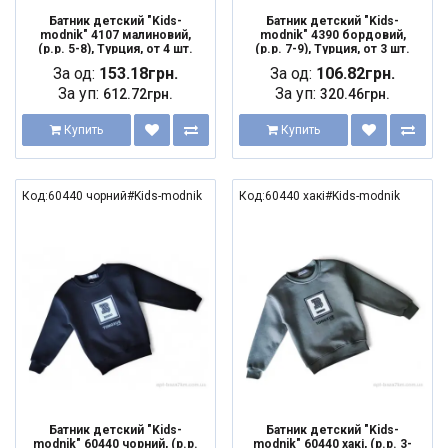
Батник детский "Kids-
Батник детский "Kids-
modnik" 4107 малиновий,
modnik" 4390 бордовий,
(р.р. 5-8), Турция, от 4 шт.
(р.р. 7-9), Турция, от 3 шт.
За од:
153.18грн.
За од:
106.82грн.
За уп:
За уп:
612.72грн.
320.46грн.
Купить
Купить
Код:60440 чорний#Kids-modnik
Код:60440 хакі#Kids-modnik
Батник детский "Kids-
Батник детский "Kids-
modnik" 60440 чорний, (р.р.
modnik" 60440 хакі, (р.р. 3-