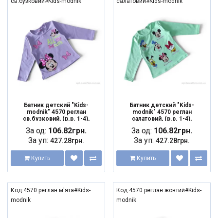
св.бузковий#Kids-modnik
салатовий#Kids-modnik
Батник детский "Kids-
Батник детский "Kids-
modnik" 4570 реглан
modnik" 4570 реглан
св.бузковий, (р.р. 1-4),
салатовий, (р.р. 1-4),
Турция, от 4 шт.
Турция, от 4 шт.
За од:
106.82грн.
За од:
106.82грн.
За уп:
За уп:
427.28грн.
427.28грн.
Купить
Купить
Код:4570 реглан м'ята#Kids-
Код:4570 реглан жовтий#Kids-
modnik
modnik