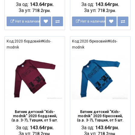
За од:
143.64грн.
За од:
143.64грн.
За уп:
За уп:
718.2грн.
718.2грн.
Нет в наличии
Нет в наличии
Код:2020 бордовий#Kids-
Код:2020 бірюзовий#Kids-
modnik
modnik
Батник детский "Kids-
Батник детский "Kids-
modnik" 2020 бордовий,
modnik" 2020 бірюзовий,
(р.р. 3-7), Турция, от 5 шт.
(р.р. 3-7), Турция, от 5 шт.
За од:
143.64грн.
За од:
143.64грн.
За уп:
За уп:
718.2грн.
718.2грн.