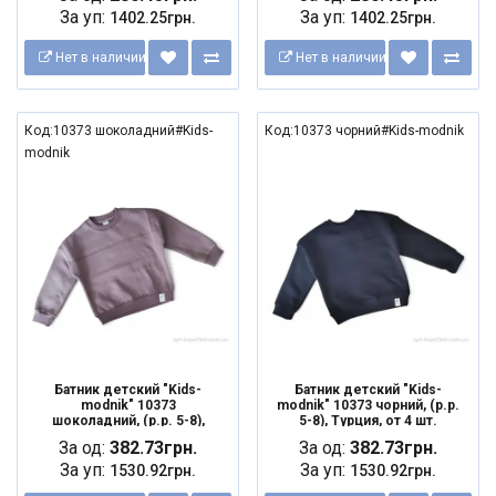
За уп:
За уп:
1402.25грн.
1402.25грн.
Нет в наличии
Нет в наличии
Код:10373 шоколадний#Kids-
Код:10373 чорний#Kids-modnik
modnik
Батник детский "Kids-
Батник детский "Kids-
modnik" 10373
modnik" 10373 чорний, (р.р.
шоколадний, (р.р. 5-8),
5-8), Турция, от 4 шт.
Турция, от 4 шт.
За од:
382.73грн.
За од:
382.73грн.
За уп:
За уп:
1530.92грн.
1530.92грн.