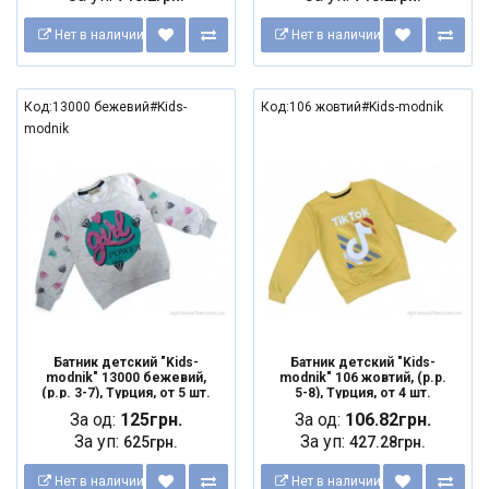
Нет в наличии
Нет в наличии
Код:13000 бежевий#Kids-
Код:106 жовтий#Kids-modnik
modnik
Батник детский "Kids-
Батник детский "Kids-
modnik" 13000 бежевий,
modnik" 106 жовтий, (р.р.
(р.р. 3-7), Турция, от 5 шт.
5-8), Турция, от 4 шт.
За од:
125грн.
За од:
106.82грн.
За уп:
За уп:
625грн.
427.28грн.
Нет в наличии
Нет в наличии