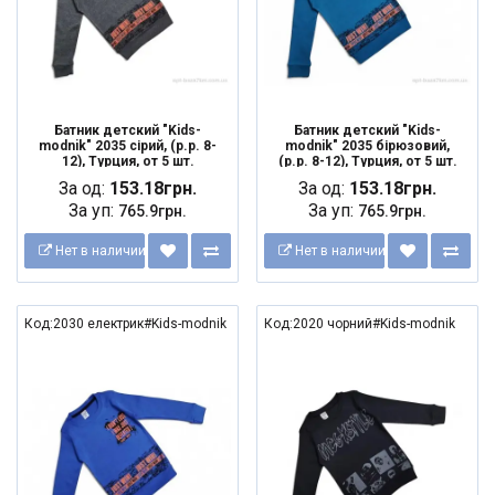
Батник детский "Kids-
Батник детский "Kids-
modnik" 2035 сірий, (р.р. 8-
modnik" 2035 бірюзовий,
12), Турция, от 5 шт.
(р.р. 8-12), Турция, от 5 шт.
За од:
153.18грн.
За од:
153.18грн.
За уп:
За уп:
765.9грн.
765.9грн.
Нет в наличии
Нет в наличии
Код:2030 електрик#Kids-modnik
Код:2020 чорний#Kids-modnik