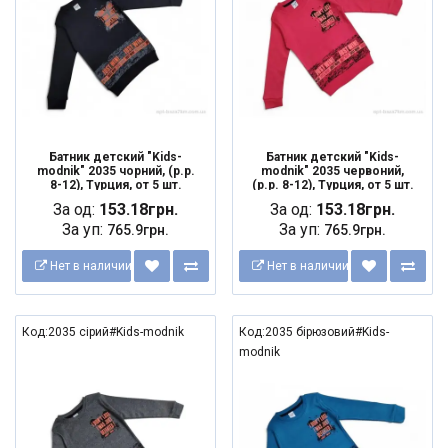
Батник детский "Kids-
Батник детский "Kids-
modnik" 2035 чорний, (р.р.
modnik" 2035 червоний,
8-12), Турция, от 5 шт.
(р.р. 8-12), Турция, от 5 шт.
За од:
153.18грн.
За од:
153.18грн.
За уп:
За уп:
765.9грн.
765.9грн.
Нет в наличии
Нет в наличии
Код:2035 сірий#Kids-modnik
Код:2035 бірюзовий#Kids-
modnik