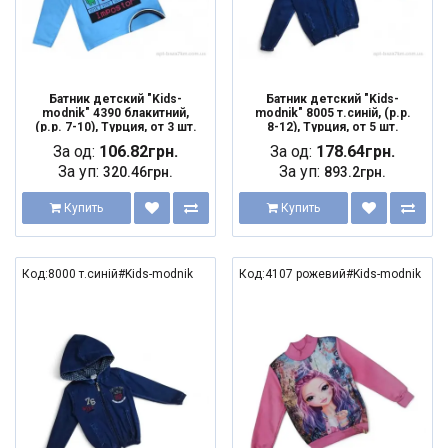
Батник детский "Kids-
Батник детский "Kids-
modnik" 4390 блакитний,
modnik" 8005 т.синій, (р.р.
(р.р. 7-10), Турция, от 3 шт.
8-12), Турция, от 5 шт.
За од:
106.82грн.
За од:
178.64грн.
За уп:
За уп:
320.46грн.
893.2грн.
Купить
Купить
Код:8000 т.синій#Kids-modnik
Код:4107 рожевий#Kids-modnik