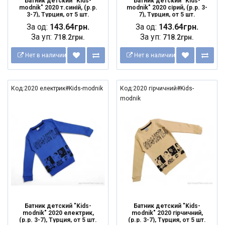
Батник детский "Kids-
Батник детский "Kids-
modnik" 2020 т.синій, (р.р.
modnik" 2020 сірий, (р.р. 3-
3-7), Турция, от 5 шт.
7), Турция, от 5 шт.
За од:
143.64грн.
За од:
143.64грн.
За уп:
За уп:
718.2грн.
718.2грн.
Нет в наличии
Нет в наличии
Код:2020 електрик#Kids-modnik
Код:2020 гірчичний#Kids-
modnik
Батник детский "Kids-
Батник детский "Kids-
modnik" 2020 електрик,
modnik" 2020 гірчичний,
(р.р. 3-7), Турция, от 5 шт.
(р.р. 3-7), Турция, от 5 шт.