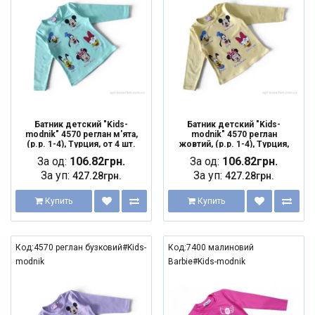
Батник детский "Kids-
Батник детский "Kids-
modnik" 4570 реглан м'ята,
modnik" 4570 реглан
(р.р. 1-4), Турция, от 4 шт.
жовтий, (р.р. 1-4), Турция,
от 4 шт.
За од:
106.82грн.
За од:
106.82грн.
За уп:
За уп:
427.28грн.
427.28грн.
Купить
Купить
Код:4570 реглан бузковий#Kids-
Код:7400 малиновий
modnik
Barbie#Kids-modnik