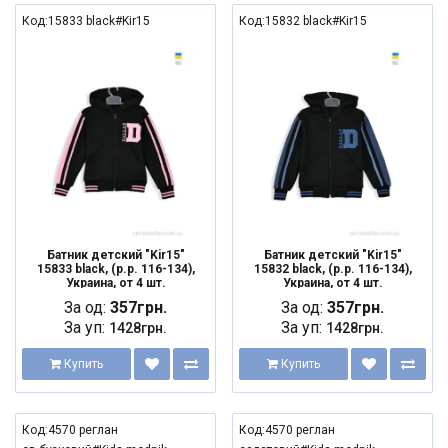
Код:15833 black#Kir15
Код:15832 black#Kir15
Батник детский "Kir15"
Батник детский "Kir15"
15833 black, (р.р. 116-134),
15832 black, (р.р. 116-134),
Украина, от 4 шт.
Украина, от 4 шт.
За од:
357грн.
За од:
357грн.
За уп:
За уп:
1428грн.
1428грн.
Купить
Купить
Код:4570 реглан
Код:4570 реглан