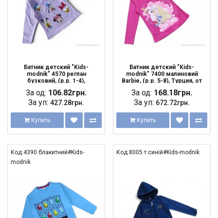
Батник детский "Kids-
Батник детский "Kids-
modnik" 4570 реглан
modnik" 7400 малиновий
бузковий, (р.р. 1-4),
Barbie, (р.р. 5-8), Турция, от
Турция, от 4 шт.
4 шт.
За од:
106.82грн.
За од:
168.18грн.
За уп:
За уп:
427.28грн.
672.72грн.
Купить
Купить
Код:4390 блакитний#Kids-
Код:8005 т.синій#Kids-modnik
modnik