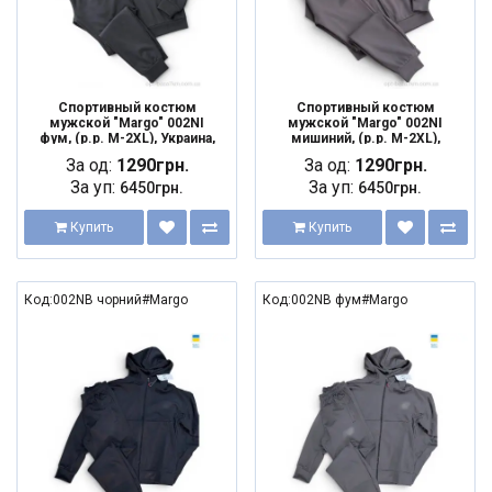
Спортивный костюм
Спортивный костюм
мужской "Margo" 002NI
мужской "Margo" 002NI
фум, (р.р. M-2XL), Украина,
мишиний, (р.р. M-2XL),
от 5 шт.
Украина, от 5 шт.
За од:
1290грн.
За од:
1290грн.
За уп:
За уп:
6450грн.
6450грн.
Купить
Купить
Код:002NB чорний#Margo
Код:002NB фум#Margo