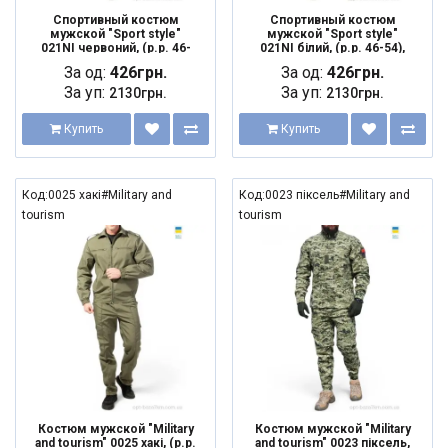
Спортивный костюм
Спортивный костюм
мужской "Sport style"
мужской "Sport style"
021NI червоний, (р.р. 46-
021NI білий, (р.р. 46-54),
54), Украина, от 5 шт.
Украина, от 5 шт.
За од:
426грн.
За од:
426грн.
За уп:
За уп:
2130грн.
2130грн.
Купить
Купить
Код:0025 хакі#Military and
Код:0023 піксель#Military and
tourism
tourism
Костюм мужской "Military
Костюм мужской "Military
and tourism" 0025 хакі, (р.р.
and tourism" 0023 піксель,