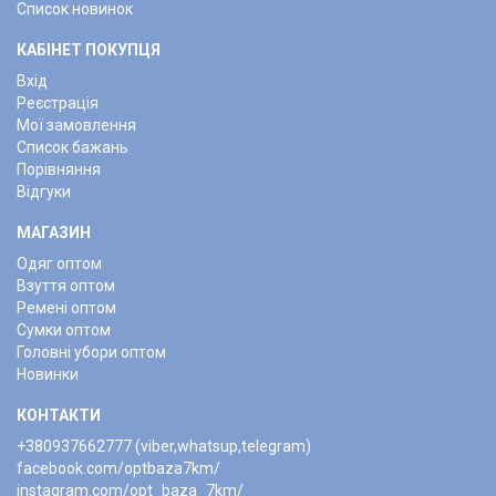
Список новинок
КАБІНЕТ ПОКУПЦЯ
Вхід
Реєстрація
Мої замовлення
Список бажань
Порівняння
Відгуки
МАГАЗИН
Одяг оптом
Взуття оптом
Ремені оптом
Сумки оптом
Головні убори оптом
Новинки
КОНТАКТИ
+380937662777 (viber,whatsup,telegram)
facebook.com/optbaza7km/
instagram.com/opt_baza_7km/