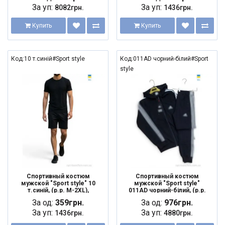
За уп:
За уп:
8082грн.
1436грн.
Купить
Купить
Код:10 т.синій#Sport style
Код:011AD чорний-білий#Sport
style
Спортивный костюм
Спортивный костюм
мужской "Sport style" 10
мужской "Sport style"
т.синій, (р.р. M-2XL),
011AD чорний-білий, (р.р.
Украина, от 4 шт.
46-54), Украина, от 5 шт.
За од:
359грн.
За од:
976грн.
За уп:
За уп:
1436грн.
4880грн.