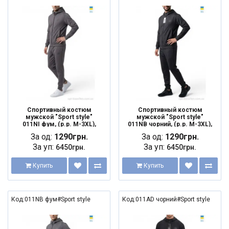
Спортивный костюм
Спортивный костюм
мужской "Sport style"
мужской "Sport style"
011NI фум, (р.р. M-3XL),
011NB чорний, (р.р. M-3XL),
Украина, от 5 шт.
Украина, от 5 шт.
За од:
1290грн.
За од:
1290грн.
За уп:
За уп:
6450грн.
6450грн.
Купить
Купить
Код:011NB фум#Sport style
Код:011AD чорний#Sport style