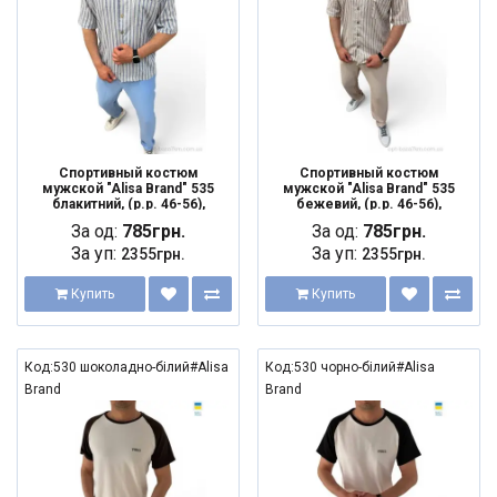
Спортивный костюм
Спортивный костюм
мужской "Alisa Brand" 535
мужской "Alisa Brand" 535
блакитний, (р.р. 46-56),
бежевий, (р.р. 46-56),
Украина, от 3 шт.
Украина, от 3 шт.
За од:
785грн.
За од:
785грн.
За уп:
За уп:
2355грн.
2355грн.
Купить
Купить
Код:530 шоколадно-білий#Alisa
Код:530 чорно-білий#Alisa
Brand
Brand