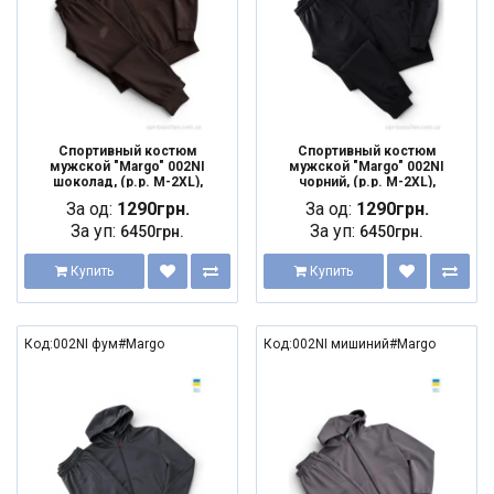
Спортивный костюм
Спортивный костюм
мужской "Margo" 002NI
мужской "Margo" 002NI
шоколад, (р.р. M-2XL),
чорний, (р.р. M-2XL),
Украина, от 5 шт.
Украина, от 5 шт.
За од:
1290грн.
За од:
1290грн.
За уп:
За уп:
6450грн.
6450грн.
Купить
Купить
Код:002NI фум#Margo
Код:002NI мишиний#Margo