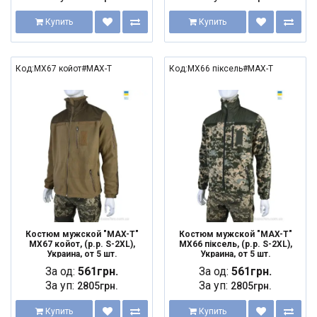
Купить
Купить
Код:MX67 койот#MAX-T
Код:MX66 піксель#MAX-T
Костюм мужской "MAX-T"
Костюм мужской "MAX-T"
MX67 койот, (р.р. S-2XL),
MX66 піксель, (р.р. S-2XL),
Украина, от 5 шт.
Украина, от 5 шт.
За од:
561грн.
За од:
561грн.
За уп:
За уп:
2805грн.
2805грн.
Купить
Купить