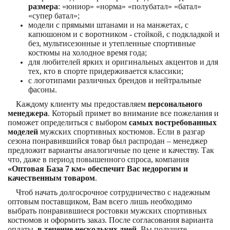
размера
: «юниор» «норма» «полубатал» «батал»
«супер батал»;
модели с прямыми штанами и на манжетах, с
капюшоном и с воротником - стойкой, с подкладкой и
без, мультисезонные и утепленные спортивные
костюмы на холодное время года;
для любителей ярких и оригинальных акцентов и для
тех, кто в спорте придерживается классики;
с логотипами различных брендов и нейтральные
фасоны.
Каждому клиенту мы предоставляем
персонального
менеджера
. Который примет во внимание все пожелания и
поможет определиться с выбором
самых востребованных
моделей
мужских спортивных костюмов. Если в разгар
сезона понравившийся товар был распродан – менеджер
предложит варианты аналогичные по цене и качеству. Так
что, даже в период повышенного спроса, компания
«Оптовая База 7 км»
обеспечит Вас недорогим и
качественным товаром
.
Чтоб начать долгосрочное сотрудничество с надежным
оптовым поставщиком, Вам всего лишь необходимо
выбрать понравившиеся ростовки мужских спортивных
костюмов и оформить заказ. После согласования варианта
оплаты,
в течение нескольких дней
, Вы получите