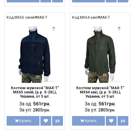
Код:MX65 синій#MAX-T
Код:MX64 хакі#MAX-T
Костюм мужской "MAX-T"
Костюм мужской "MAX-T"
MX65 синій, (р.р. S-2XL),
MX64 хакі, (р.р. S-2XL),
Украина, от 5 шт.
Украина, от 5 шт.
За од:
561грн.
За од:
561грн.
За уп:
За уп:
2805грн.
2805грн.
Купить
Купить