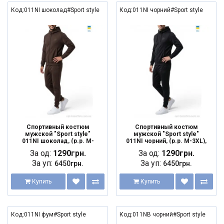
Код:011NI шоколад#Sport style
Код:011NI чорний#Sport style
Спортивный костюм
Спортивный костюм
мужской "Sport style"
мужской "Sport style"
011NI шоколад, (р.р. M-
011NI чорний, (р.р. M-3XL),
3XL), Украина, от 5 шт.
Украина, от 5 шт.
За од:
1290грн.
За од:
1290грн.
За уп:
За уп:
6450грн.
6450грн.
Купить
Купить
Код:011NI фум#Sport style
Код:011NB чорний#Sport style