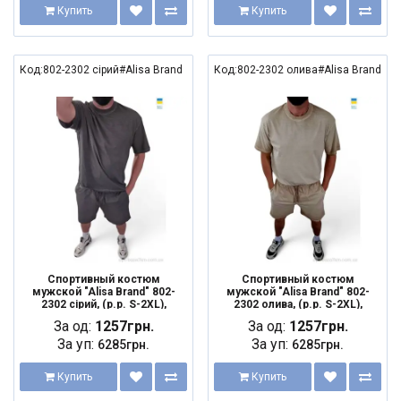
Купить
Купить
Код:802-2302 сірий#Alisa Brand
Код:802-2302 олива#Alisa Brand
Спортивный костюм
Спортивный костюм
мужской "Alisa Brand" 802-
мужской "Alisa Brand" 802-
2302 сірий, (р.р. S-2XL),
2302 олива, (р.р. S-2XL),
Украина, от 5 шт.
Украина, от 5 шт.
За од:
1257грн.
За од:
1257грн.
За уп:
За уп:
6285грн.
6285грн.
Купить
Купить