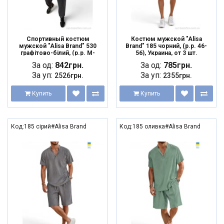
Спортивный костюм
Костюм мужской "Alisa
мужской "Alisa Brand" 530
Brand" 185 чорний, (р.р. 46-
графітово-білий, (р.р. M-
56), Украина, от 3 шт.
2XL), Украина, от 3 шт.
За од:
842грн.
За од:
785грн.
За уп:
За уп:
2526грн.
2355грн.
Купить
Купить
Код:185 сірий#Alisa Brand
Код:185 оливка#Alisa Brand