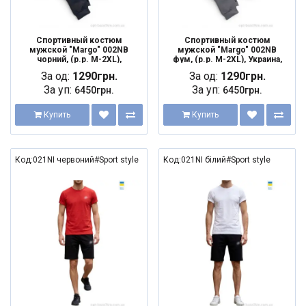
Спортивный костюм
Спортивный костюм
мужской "Margo" 002NB
мужской "Margo" 002NB
чорний, (р.р. M-2XL),
фум, (р.р. M-2XL), Украина,
Украина, от 5 шт.
от 5 шт.
За од:
1290грн.
За од:
1290грн.
За уп:
За уп:
6450грн.
6450грн.
Купить
Купить
Код:021NI червоний#Sport style
Код:021NI білий#Sport style