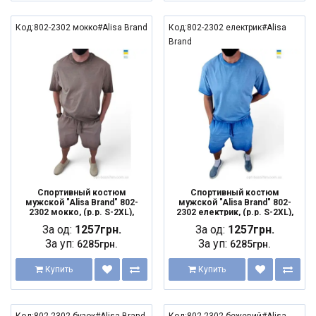
Код:802-2302 мокко#Alisa Brand
Код:802-2302 електрик#Alisa
Brand
Спортивный костюм
Спортивный костюм
мужской "Alisa Brand" 802-
мужской "Alisa Brand" 802-
2302 мокко, (р.р. S-2XL),
2302 електрик, (р.р. S-2XL),
Украина, от 5 шт.
Украина, от 5 шт.
За од:
1257грн.
За од:
1257грн.
За уп:
За уп:
6285грн.
6285грн.
Купить
Купить