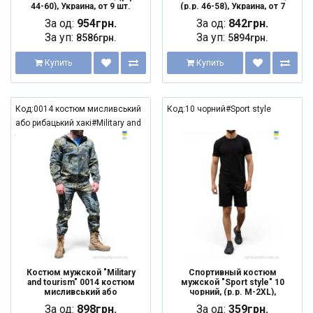
44-60), Украина, от 9 шт.
(р.р. 46-58), Украина, от 7
шт.
За од:
954грн.
За од:
842грн.
За уп:
За уп:
8586грн.
5894грн.
Купить
Купить
Код:0014 костюм мисливський
Код:10 чорний#Sport style
або рибацький хакі#Military and
tourism
Костюм мужской "Military
Спортивный костюм
and tourism" 0014 костюм
мужской "Sport style" 10
мисливський або
чорний, (р.р. M-2XL),
рибацький хакі, (р.р. 44-60),
Украина, от 4 шт.
За од:
898грн.
За од:
359грн.
Украина, от 9 шт.