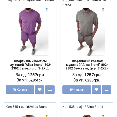
Код:802-2302 бузок#Alisa Brand
Код:802-2302 бежевий#Alisa
Brand
Спортивный костюм
Спортивный костюм
мужской "Alisa Brand" 802-
мужской "Alisa Brand" 802-
2302 бузок, (р.р. S-2XL),
2302 бежевий, (р.р. S-2XL),
Украина, от 5 шт.
Украина, от 5 шт.
За од:
1257грн.
За од:
1257грн.
За уп:
За уп:
6285грн.
6285грн.
Купить
Купить
Код:535 т.синій#Alisa Brand
Код:535 графіт#Alisa Brand