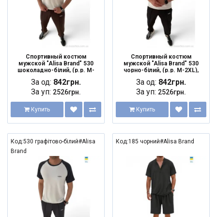
Спортивный костюм
Спортивный костюм
мужской "Alisa Brand" 530
мужской "Alisa Brand" 530
шоколадно-білий, (р.р. M-
чорно-білий, (р.р. M-2XL),
2XL), Украина, от 3 шт.
Украина, от 3 шт.
За од:
842грн.
За од:
842грн.
За уп:
За уп:
2526грн.
2526грн.
Купить
Купить
Код:530 графітово-білий#Alisa
Код:185 чорний#Alisa Brand
Brand