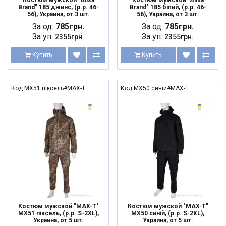
Костюм мужской "Alisa
Костюм мужской "Alisa
Brand" 185 джинс, (р.р. 46-
Brand" 185 білий, (р.р. 46-
56), Украина, от 3 шт.
56), Украина, от 3 шт.
За од:
785грн.
За од:
785грн.
За уп:
За уп:
2355грн.
2355грн.
Купить
Купить
Код:MX51 піксель#MAX-T
Код:MX50 синій#MAX-T
Костюм мужской "MAX-T"
Костюм мужской "MAX-T"
MX51 піксель, (р.р. S-2XL),
MX50 синій, (р.р. S-2XL),
Украина, от 5 шт.
Украина, от 5 шт.