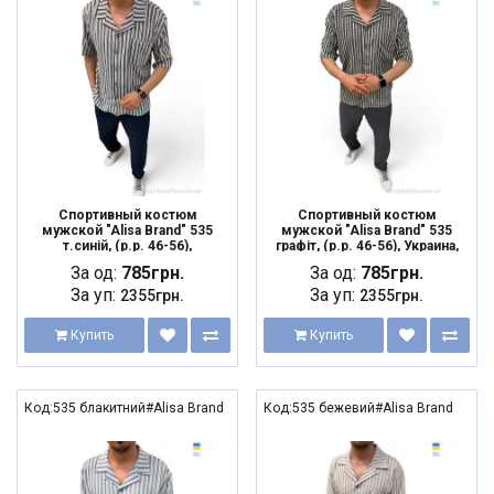
Спортивный костюм
Спортивный костюм
мужской "Alisa Brand" 535
мужской "Alisa Brand" 535
т.синій, (р.р. 46-56),
графіт, (р.р. 46-56), Украина,
Украина, от 3 шт.
от 3 шт.
За од:
785грн.
За од:
785грн.
За уп:
За уп:
2355грн.
2355грн.
Купить
Купить
Код:535 блакитний#Alisa Brand
Код:535 бежевий#Alisa Brand