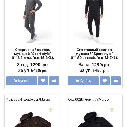
Спортивный костюм
Спортивный костюм
мужской "Sport style"
мужской "Sport style"
011NB фум, (р.р. M-3XL),
011AD чорний, (р.р. M-3XL),
Украина, от 5 шт.
Украина, от 5 шт.
За од:
1290грн.
За од:
1290грн.
За уп:
За уп:
6450грн.
6450грн.
Купить
Купить
Код:002NI шоколад#Margo
Код:002NI чорний#Margo