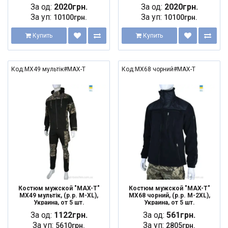
За од:
2020грн.
За од:
2020грн.
За уп:
За уп:
10100грн.
10100грн.
Купить
Купить
Код:MX49 мультік#MAX-T
Код:MX68 чорний#MAX-T
Костюм мужской "MAX-T"
Костюм мужской "MAX-T"
MX49 мультік, (р.р. M-XL),
MX68 чорний, (р.р. M-2XL),
Украина, от 5 шт.
Украина, от 5 шт.
За од:
1122грн.
За од:
561грн.
За уп:
За уп:
5610грн.
2805грн.