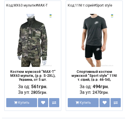
Код:MX63 мультік#MAX-T
Код:11NI т.сірий#Sport style
Костюм мужской "MAX-T"
Спортивный костюм
MX63 мультік, (р.р. S-2XL),
мужской "Sport style" 11NI
Украина, от 5 шт.
т.сірий, (р.р. 46-54),
Украина, от 5 шт.
За од:
561грн.
За од:
494грн.
За уп:
За уп:
2805грн.
2470грн.
Купить
Купить