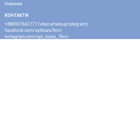
Новинки
КОНТАКТИ
+380937662777 (viber,whatsup,telegram)
facebook.com/optbaza7km/
instagram.com/opt_baza_7km/
Розпродаж
2010-2021 ©opt-baza7km.com.ua.
Розробка сайту NAT.od.ua