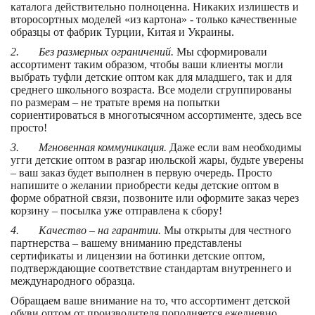
каталога действительно полноценна. Никаких излишеств и
второсортных моделей «из картона» - только качественные
образцы от фабрик Турции, Китая и Украины.
2. Без размерных ограничений.
Мы сформировали
ассортимент таким образом, чтобы ваши клиенты могли
выбрать туфли детские оптом
как для младшего, так и для
среднего школьного возраста. Все модели сгруппированы
по размерам – не тратьте время на попытки
сориентироваться в многотысячном ассортименте, здесь все
просто!
3. Мгновенная коммуникация.
Даже если вам необходимы
угги детские оптом
в разгар июльской жары, будьте уверены
– ваш заказ будет выполнен в первую очередь. Просто
напишите о желании приобрести кеды детские оптом
в
форме обратной связи, позвоните или оформите заказ через
корзину – посылка уже отправлена к сбору!
4. Качество – на гарантии.
Мы открыты для честного
партнерства – вашему вниманию представлены
сертификаты и лицензии на ботинки детские оптом,
подтверждающие соответствие стандартам внутреннего и
международного образца.
Обращаем ваше внимание на то, что ассортимент детской
обуви оптом от производителя
пополняется ежедневно.