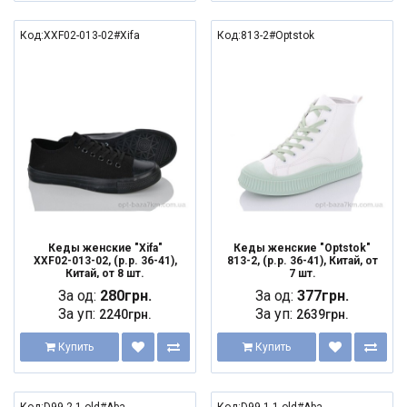
Код:XXF02-013-02#Xifa
Код:813-2#Optstok
Кеды женские "Xifa"
Кеды женские "Optstok"
XXF02-013-02, (р.р. 36-41),
813-2, (р.р. 36-41), Китай, от
Китай, от 8 шт.
7 шт.
За од:
280грн.
За од:
377грн.
За уп:
За уп:
2240грн.
2639грн.
Купить
Купить