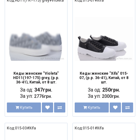
Код:HD11(197-175) grey#Violeta
Код:015-07#Xifa
NEW
NEW
Кеды женские "Violeta"
Кеды женские "Xifa" 015-
HD11(197-175) grey, (р.р.
07, (р.р. 36-41), Китай, от 8
36-41), Китай, от 8 шт.
шт.
За од:
347грн.
За од:
250грн.
За уп:
За уп:
2776грн.
2000грн.
Купить
Купить
Код:015-03#Xifa
Код:015-01#Xifa