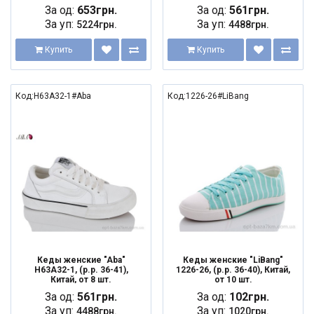
За од:
653грн.
За од:
561грн.
За уп:
За уп:
5224грн.
4488грн.
Купить
Купить
Код:H63A32-1#Aba
Код:1226-26#LiBang
Кеды женские "Aba"
Кеды женские "LiBang"
H63A32-1, (р.р. 36-41),
1226-26, (р.р. 36-40), Китай,
Китай, от 8 шт.
от 10 шт.
За од:
561грн.
За од:
102грн.
За уп:
За уп:
4488грн.
1020грн.