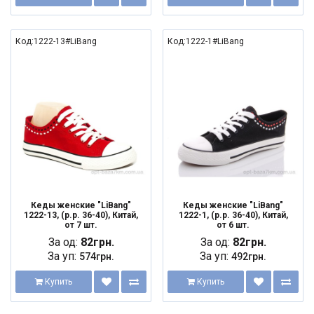
Код:1222-13#LiBang
Код:1222-1#LiBang
Кеды женские "LiBang"
Кеды женские "LiBang"
1222-13, (р.р. 36-40), Китай,
1222-1, (р.р. 36-40), Китай,
от 7 шт.
от 6 шт.
За од:
82грн.
За од:
82грн.
За уп:
За уп:
574грн.
492грн.
Купить
Купить