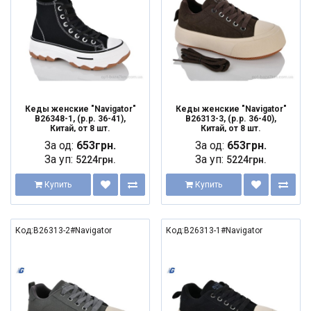
Кеды женские "Navigator"
Кеды женские "Navigator"
B26348-1, (р.р. 36-41),
B26313-3, (р.р. 36-40),
Китай, от 8 шт.
Китай, от 8 шт.
За од:
653грн.
За од:
653грн.
За уп:
За уп:
5224грн.
5224грн.
Купить
Купить
Код:B26313-2#Navigator
Код:B26313-1#Navigator