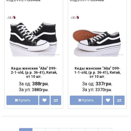
Код:D99-2-1-old#Aba
Код:D99-1-1-old#Aba
Кеды женские "Aba" D99-
Кеды женские "Aba" D99-
2-1-old, (р.р. 36-41), Китай,
1-1-old, (р.р. 36-41), Китай,
от 10 шт.
от 10 шт.
За од:
388грн.
За од:
337грн.
За уп:
За уп:
3880грн.
3370грн.
Купить
Купить