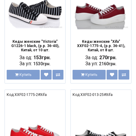
Кеды женские "Victoria"
Кеды женские "Xifa"
G1226-1 black, (р.р. 36-40),
XXF02-1775-4, (р.р. 36-41),
Китай, от 10 шт.
Китай, от 8 шт.
За од:
153грн.
За од:
270грн.
За уп:
За уп:
1530грн.
2160грн.
Купить
Купить
Код:XXF02-1775-2#Xifa
Код:XXF02-013-25#Xifa