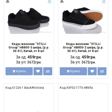
Кеды женские "STILLI
Кеды женские "STILLI
Group" HB850-3 шкіра, (р.р.
Group" HB850-2 шкіра, (р.р.
36-41), Китай, от 8 шт.
36-41), Китай, от 8 шт.
За од:
459грн.
За од:
459грн.
За уп:
За уп:
3672грн.
3672грн.
Купить
Купить
Код:G1226-1 black#Victoria
Код:XXF02-1775-4#Xifa