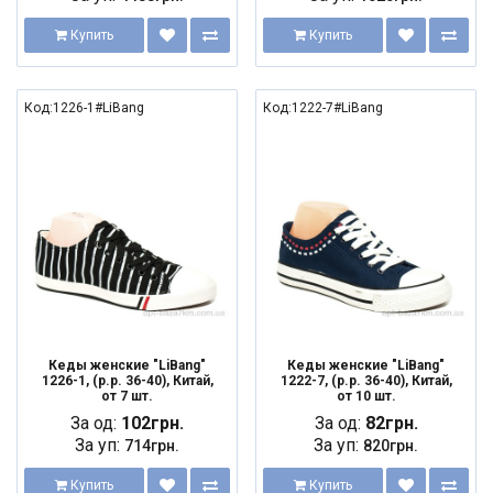
Купить
Купить
Код:1226-1#LiBang
Код:1222-7#LiBang
Кеды женские "LiBang"
Кеды женские "LiBang"
1226-1, (р.р. 36-40), Китай,
1222-7, (р.р. 36-40), Китай,
от 7 шт.
от 10 шт.
За од:
102грн.
За од:
82грн.
За уп:
За уп:
714грн.
820грн.
Купить
Купить