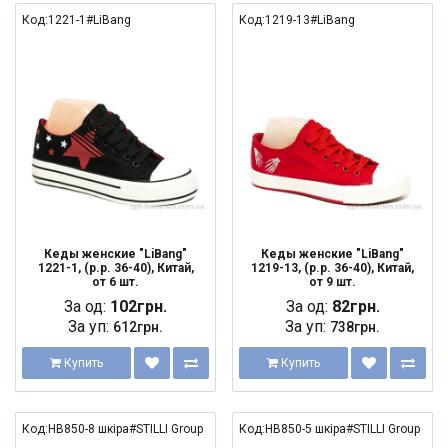
Код:1221-1#LiBang
Код:1219-13#LiBang
Кеды женские "LiBang"
Кеды женские "LiBang"
1221-1, (р.р. 36-40), Китай,
1219-13, (р.р. 36-40), Китай,
от 6 шт.
от 9 шт.
За од:
102грн.
За од:
82грн.
За уп:
За уп:
612грн.
738грн.
Купить
Купить
Код:HB850-8 шкіра#STILLI Group
Код:HB850-5 шкіра#STILLI Group