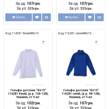
За од:
107грн.
За од:
107грн.
За уп:
За уп:
535грн.
535грн.
Купить
Купить
Код:114281 білий#Kir15
Код:116281 синій#Kir15
Гольфы детские "Kir15"
Гольфы детские "Kir15"
114281 білий, (р.р. 104-128),
116281 синій, (р.р. 98-128),
Украина, от 5 шт.
Украина, от 5 шт.
За од:
102грн.
За од:
107грн.
За уп:
За уп:
510грн.
535грн.