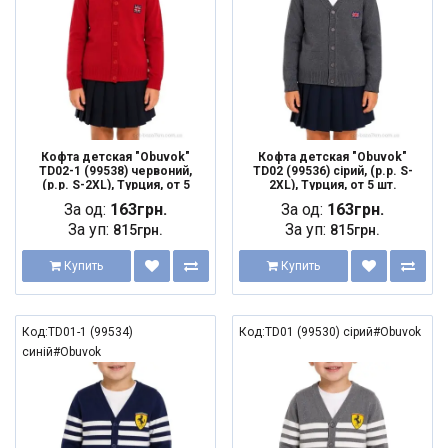
Кофта детская "Obuvok"
Кофта детская "Obuvok"
TD02-1 (99538) червоний,
TD02 (99536) сірий, (р.р. S-
(р.р. S-2XL), Турция, от 5
2XL), Турция, от 5 шт.
шт.
За од:
163грн.
За од:
163грн.
За уп:
За уп:
815грн.
815грн.
Купить
Купить
Код:TD01-1 (99534)
Код:TD01 (99530) сірий#Obuvok
синій#Obuvok