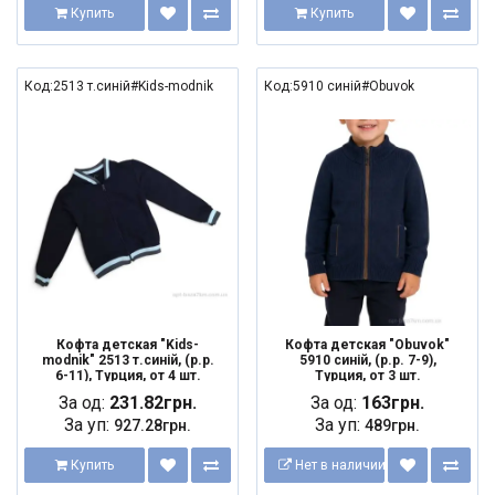
Купить
Купить
Код:2513 т.синій#Kids-modnik
Код:5910 синій#Obuvok
Кофта детская "Kids-
Кофта детская "Obuvok"
modnik" 2513 т.синій, (р.р.
5910 синій, (р.р. 7-9),
6-11), Турция, от 4 шт.
Турция, от 3 шт.
За од:
231.82грн.
За од:
163грн.
За уп:
За уп:
927.28грн.
489грн.
Купить
Нет в наличии