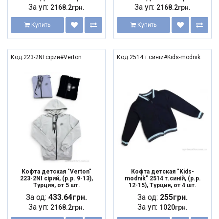
За уп:
За уп:
2168.2грн.
2168.2грн.
Купить
Купить
Код:223-2NI сірий#Verton
Код:2514 т.синій#Kids-modnik
Кофта детская "Verton"
Кофта детская "Kids-
223-2NI сірий, (р.р. 9-13),
modnik" 2514 т.синій, (р.р.
Турция, от 5 шт.
12-15), Турция, от 4 шт.
За од:
433.64грн.
За од:
255грн.
За уп:
За уп:
2168.2грн.
1020грн.