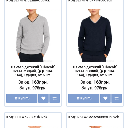
Код:82141-2 сірий#Obuvok
Код:82141-1 синій#Obuvok
Свитер детский "Obuvok"
Свитер детский "Obuvok"
82141-2 сірий, (р.р. 134-
82141-1 синій, (р.р. 134-
164), Турция, от 6 шт.
164), Турция, от 6 шт.
За од:
163грн.
За од:
163грн.
За уп:
За уп:
978грн.
978грн.
Купить
Купить
Код:30014 синій#Obuvok
Код:076142 молочний#Obuvok