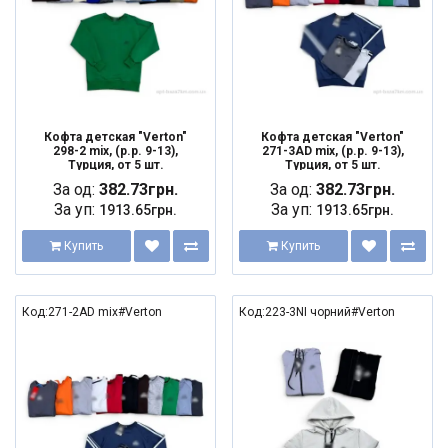
Кофта детская "Verton"
Кофта детская "Verton"
298-2 mix, (р.р. 9-13),
271-3AD mix, (р.р. 9-13),
Турция, от 5 шт.
Турция, от 5 шт.
За од:
382.73грн.
За од:
382.73грн.
За уп:
За уп:
1913.65грн.
1913.65грн.
Купить
Купить
Код:271-2AD mix#Verton
Код:223-3NI чорний#Verton