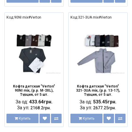
Код:90NI mix#Verton
Код:321-3UA mix#Verton
Кофта детская "Verton"
Кофта детская "Verton"
90NI mix, (р.р. M-3XL),
321-3UA mix, (р.р. 13-17),
Турция, от 5 шт.
Турция, от 5 шт.
За од:
433.64грн.
За од:
535.45грн.
За уп:
За уп:
2168.2грн.
2677.25грн.
Купить
Купить