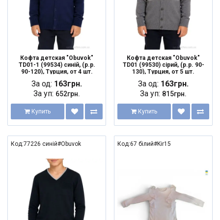
Кофта детская "Obuvok"
Кофта детская "Obuvok"
TD01-1 (99534) синій, (р.р.
TD01 (99530) сірий, (р.р. 90-
90-120), Турция, от 4 шт.
130), Турция, от 5 шт.
За од:
163грн.
За од:
163грн.
За уп:
За уп:
652грн.
815грн.
Купить
Купить
Код:77226 синій#Obuvok
Код:67 білий#Kir15