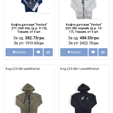
Кофта детская "Verton"
Кофта детская "Verton"
271-2AD mix, (р.р. 9-13),
223-3NI чорний, (р.р. 13-
Турция, от 5 шт.
17), Турция, от 5 шт.
За од:
382.73грн.
За од:
484.55грн.
За уп:
За уп:
1913.65грн.
2422.75грн.
Купить
Купить
Код:223-3NI хакі#Verton
Код:223-3NI т.синій#Verton