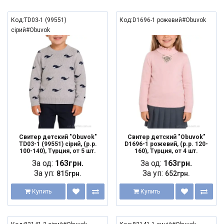
Код:TD03-1 (99551)
Код:D1696-1 рожевий#Obuvok
сірий#Obuvok
Свитер детский "Obuvok"
Свитер детский "Obuvok"
TD03-1 (99551) сірий, (р.р.
D1696-1 рожевий, (р.р. 120-
100-140), Турция, от 5 шт.
160), Турция, от 4 шт.
За од:
163грн.
За од:
163грн.
За уп:
За уп:
815грн.
652грн.
Купить
Купить