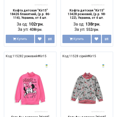
Кофта детская "Kir15"
Кофта детская "Kir15"
18426 блакитний, (р.р. 86-
13428 рожевий, (р.р. 98-
116), Украина, от 4 шт.
122), Украина, от 4 шт.
За од:
102грн.
За од:
138грн.
За уп:
За уп:
408грн.
552грн.
Купить
Купить
Код:115282 рожевий#Kir15
Код:11528 сірий#Kir15