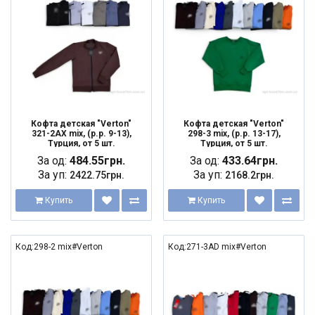
Кофта детская "Verton"
Кофта детская "Verton"
321-2AX mix, (р.р. 9-13),
298-3 mix, (р.р. 13-17),
Турция, от 5 шт.
Турция, от 5 шт.
За од:
484.55грн.
За од:
433.64грн.
За уп:
За уп:
2422.75грн.
2168.2грн.
Купить
Купить
Код:298-2 mix#Verton
Код:271-3AD mix#Verton