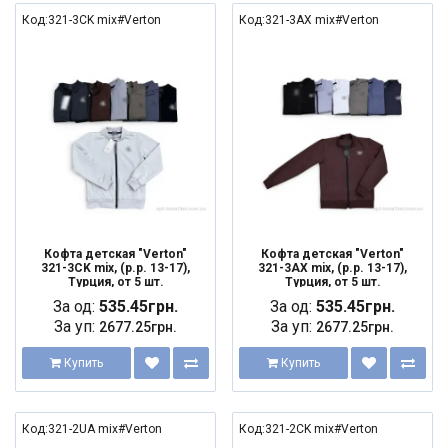
Код:321-3CK mix#Verton
Код:321-3AX mix#Verton
Кофта детская "Verton"
Кофта детская "Verton"
321-3CK mix, (р.р. 13-17),
321-3AX mix, (р.р. 13-17),
Турция, от 5 шт.
Турция, от 5 шт.
За од:
535.45грн.
За од:
535.45грн.
За уп:
За уп:
2677.25грн.
2677.25грн.
Купить
Купить
Код:321-2UA mix#Verton
Код:321-2CK mix#Verton