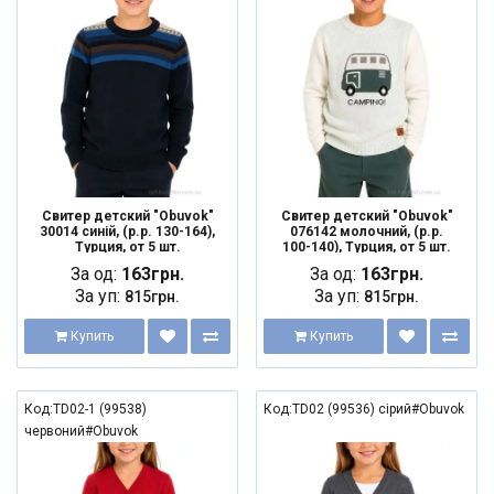
Свитер детский "Obuvok"
Свитер детский "Obuvok"
30014 синій, (р.р. 130-164),
076142 молочний, (р.р.
Турция, от 5 шт.
100-140), Турция, от 5 шт.
За од:
163грн.
За од:
163грн.
За уп:
За уп:
815грн.
815грн.
Купить
Купить
Код:TD02-1 (99538)
Код:TD02 (99536) сірий#Obuvok
червоний#Obuvok