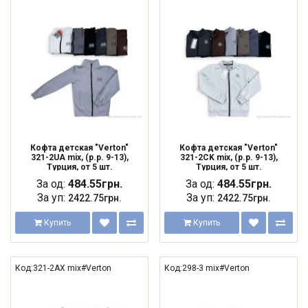
Кофта детская "Verton"
Кофта детская "Verton"
321-2UA mix, (р.р. 9-13),
321-2CK mix, (р.р. 9-13),
Турция, от 5 шт.
Турция, от 5 шт.
За од:
484.55грн.
За од:
484.55грн.
За уп:
За уп:
2422.75грн.
2422.75грн.
Купить
Купить
Код:321-2AX mix#Verton
Код:298-3 mix#Verton