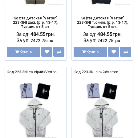
Кофта детская "Verton"
Кофта детская "Verton"
223-3NI хакі, (р.р. 13-17),
223-3NI т.синій, (р.р. 13-17),
Турция, от 5 шт.
Турция, от 5 шт.
За од:
484.55грн.
За од:
484.55грн.
За уп:
За уп:
2422.75грн.
2422.75грн.
Купить
Купить
Код:223-3NI св.сірий#Verton
Код:223-3NI сірий#Verton