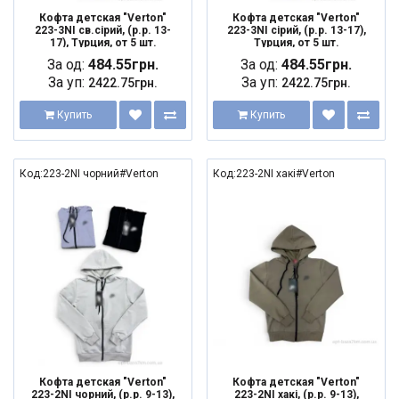
Кофта детская "Verton"
Кофта детская "Verton"
223-3NI св.сірий, (р.р. 13-
223-3NI сірий, (р.р. 13-17),
17), Турция, от 5 шт.
Турция, от 5 шт.
За од:
484.55грн.
За од:
484.55грн.
За уп:
За уп:
2422.75грн.
2422.75грн.
Купить
Купить
Код:223-2NI чорний#Verton
Код:223-2NI хакі#Verton
Кофта детская "Verton"
Кофта детская "Verton"
223-2NI чорний, (р.р. 9-13),
223-2NI хакі, (р.р. 9-13),