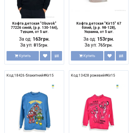
Кофта детская "Obuvok"
Кофта детская "Kir15" 67
77226 синій, (р.р. 130-164),
білий, (р.р. 98-128),
Турция, от 5 шт.
Украина, от 5 шт.
За од:
163грн.
За од:
153грн.
За уп:
За уп:
815грн.
765грн.
Купить
Купить
Код:18426 блакитний#Kir15
Код:13428 рожевий#Kir15