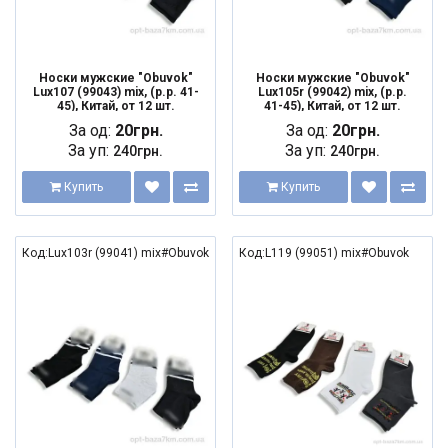
Носки мужские "Obuvok"
Носки мужские "Obuvok"
Lux107 (99043) mix, (р.р. 41-
Lux105r (99042) mix, (р.р.
45), Китай, от 12 шт.
41-45), Китай, от 12 шт.
За од:
20грн.
За од:
20грн.
За уп:
За уп:
240грн.
240грн.
Купить
Купить
Код:Lux103r (99041) mix#Obuvok
Код:L119 (99051) mix#Obuvok