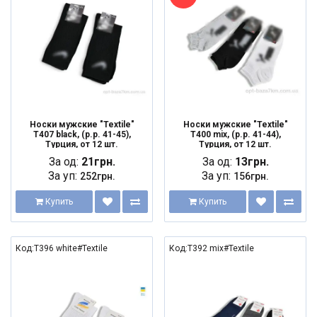
Носки мужские "Textile"
Носки мужские "Textile"
T407 black, (р.р. 41-45),
T400 mix, (р.р. 41-44),
Турция, от 12 шт.
Турция, от 12 шт.
За од:
21грн.
За од:
13грн.
За уп:
За уп:
252грн.
156грн.
Купить
Купить
Код:T396 white#Textile
Код:T392 mix#Textile