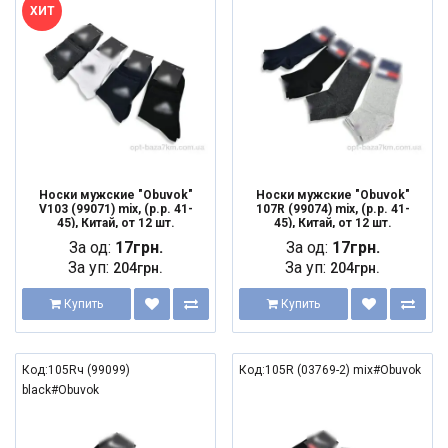
ХИТ
Носки мужские "Obuvok"
Носки мужские "Obuvok"
V103 (99071) mix, (р.р. 41-
107R (99074) mix, (р.р. 41-
45), Китай, от 12 шт.
45), Китай, от 12 шт.
За од:
17грн.
За од:
17грн.
За уп:
За уп:
204грн.
204грн.
Купить
Купить
Код:105Rч (99099)
Код:105R (03769-2) mix#Obuvok
black#Obuvok