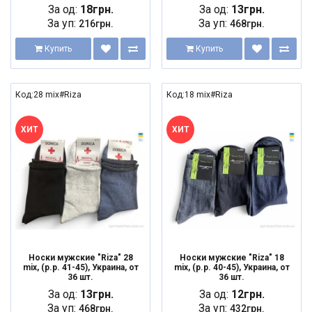
За од:
18грн.
За од:
13грн.
За уп:
За уп:
216грн.
468грн.
Купить
Купить
Код:28 mix#Riza
Код:18 mix#Riza
ХИТ
ХИТ
Носки мужские "Riza" 28
Носки мужские "Riza" 18
mix, (р.р. 41-45), Украина, от
mix, (р.р. 40-45), Украина, от
36 шт.
36 шт.
За од:
13грн.
За од:
12грн.
За уп:
За уп:
468грн.
432грн.