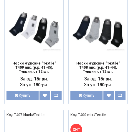
NEW
NEW
Носки мужские "Textile"
Носки мужские "Textile"
T409 mix, (р.р. 41-45),
T408 mix, (р.р. 41-44),
Турция, от 12 шт.
Турция, от 12 шт.
За од:
15грн.
За од:
15грн.
За уп:
За уп:
180грн.
180грн.
Купить
Купить
Код:T407 black#Textile
Код:T400 mix#Textile
NEW
ХИТ