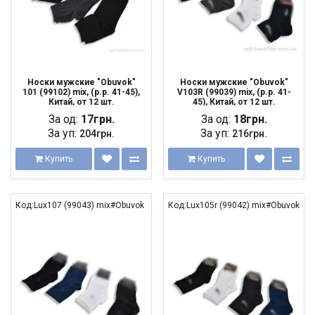
Носки мужские "Obuvok"
Носки мужские "Obuvok"
101 (99102) mix, (р.р. 41-45),
V103R (99039) mix, (р.р. 41-
Китай, от 12 шт.
45), Китай, от 12 шт.
За од:
17грн.
За од:
18грн.
За уп:
За уп:
204грн.
216грн.
Купить
Купить
Код:Lux107 (99043) mix#Obuvok
Код:Lux105r (99042) mix#Obuvok