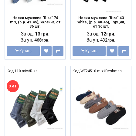
Носки мужские "Riza" 74
Носки мужские "Riza" 43
mix, (р.р. 41-45), Украина, от
white, (р.р. 40-45), Турция,
36 шт.
от 36 шт.
За од:
13грн.
За од:
12грн.
За уп:
За уп:
468грн.
432грн.
Купить
Купить
Код:110 mix#Riza
Код:WF24510 mix#Deshman
ХИТ