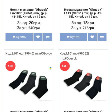
Носки мужские "Obuvok"
Носки мужские "Obuvok"
Lux103r (99041) mix, (р.р.
L119 (99051) mix, (р.р. 41-
41-45), Китай, от 12 шт.
45), Китай, от 12 шт.
За од:
20грн.
За од:
18грн.
За уп:
За уп:
240грн.
216грн.
Купить
Купить
Код:L101жz (99040) mix#Obuvok
Код:L101mo (99052)
mix#Obuvok
ХИТ
ХИТ