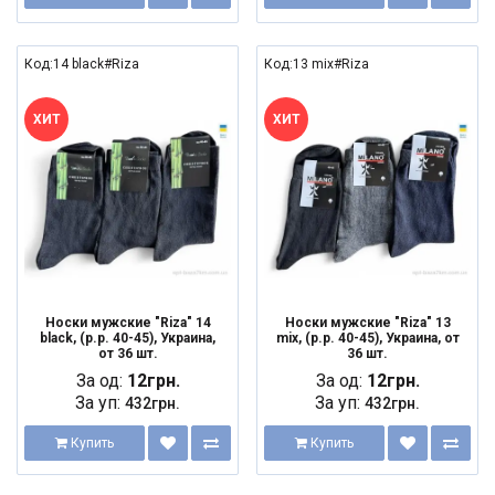
Код:14 black#Riza
Код:13 mix#Riza
ХИТ
ХИТ
Носки мужские "Riza" 14
Носки мужские "Riza" 13
black, (р.р. 40-45), Украина,
mix, (р.р. 40-45), Украина, от
от 36 шт.
36 шт.
За од:
12грн.
За од:
12грн.
За уп:
За уп:
432грн.
432грн.
Купить
Купить