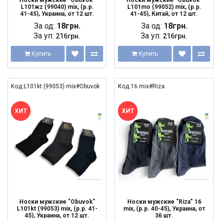
Носки мужские "Obuvok"
Носки мужские "Obuvok"
L101жz (99040) mix, (р.р.
L101mo (99052) mix, (р.р.
41-45), Украина, от 12 шт.
41-45), Китай, от 12 шт.
За од:
18грн.
За од:
18грн.
За уп:
За уп:
216грн.
216грн.
Купить
Купить
Код:L101kt (99053) mix#Obuvok
Код:16 mix#Riza
ХИТ
ХИТ
Носки мужские "Obuvok"
Носки мужские "Riza" 16
L101kt (99053) mix, (р.р. 41-
mix, (р.р. 40-45), Украина, от
45), Украина, от 12 шт.
36 шт.