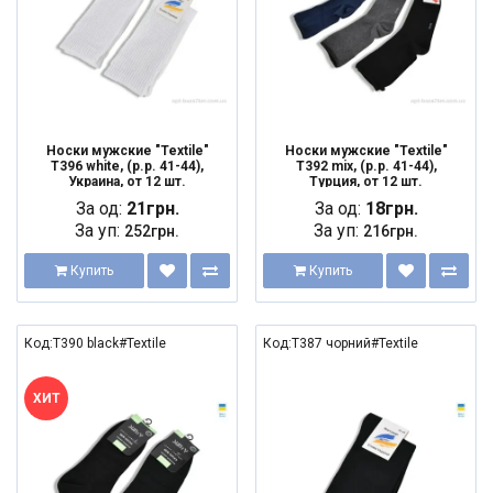
Носки мужские "Textile"
Носки мужские "Textile"
T396 white, (р.р. 41-44),
T392 mix, (р.р. 41-44),
Украина, от 12 шт.
Турция, от 12 шт.
За од:
21грн.
За од:
18грн.
За уп:
За уп:
252грн.
216грн.
Купить
Купить
Код:T390 black#Textile
Код:T387 чорний#Textile
ХИТ