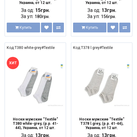
Украина, от 12 шт.
Украина, от 12 шт.
За од:
15грн.
За од:
13грн.
За уп:
За уп:
180грн.
156грн.
Купить
Купить
Код:T380 white-grey#Textile
Код:T378 l.grey#Textile
ХИТ
Носки мужские "Textile"
Носки мужские "Textile"
T380 white-grey, (р.р. 41-
T378 l.grey, (р.р. 41-44),
44), Украина, от 12 шт.
Украина, от 12 шт.
За од:
13грн.
За од:
13грн.