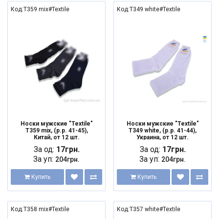
Код:T359 mix#Textile
Код:T349 white#Textile
Носки мужские "Textile"
Носки мужские "Textile"
T359 mix, (р.р. 41-45),
T349 white, (р.р. 41-44),
Китай, от 12 шт.
Украина, от 12 шт.
За од:
17грн.
За од:
17грн.
За уп:
За уп:
204грн.
204грн.
Купить
Купить
Код:T358 mix#Textile
Код:T357 white#Textile