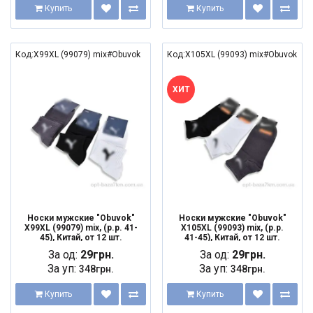
Купить
Купить
Код:X99XL (99079) mix#Obuvok
Код:X105XL (99093) mix#Obuvok
ХИТ
Носки мужские "Obuvok"
Носки мужские "Obuvok"
X99XL (99079) mix, (р.р. 41-
X105XL (99093) mix, (р.р.
45), Китай, от 12 шт.
41-45), Китай, от 12 шт.
За од:
29грн.
За од:
29грн.
За уп:
За уп:
348грн.
348грн.
Купить
Купить