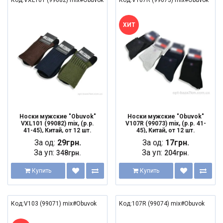
Код:VXL101 (99082) mix#Obuvok
Код:V107R (99073) mix#Obuvok
ХИТ
Носки мужские "Obuvok"
Носки мужские "Obuvok"
VXL101 (99082) mix, (р.р.
V107R (99073) mix, (р.р. 41-
41-45), Китай, от 12 шт.
45), Китай, от 12 шт.
За од:
29грн.
За од:
17грн.
За уп:
За уп:
348грн.
204грн.
Купить
Купить
Код:V103 (99071) mix#Obuvok
Код:107R (99074) mix#Obuvok