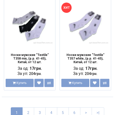
ХИТ
Носки мужские "Textile"
Носки мужские "Textile"
T358 mix, (р.р. 41-45),
T357 white, (р.р. 41-45),
Китай, от 12 шт.
Китай, от 12 шт.
За од:
17грн.
За од:
17грн.
За уп:
За уп:
204грн.
204грн.
Купить
Купить
1
2
3
4
5
6
>
>|