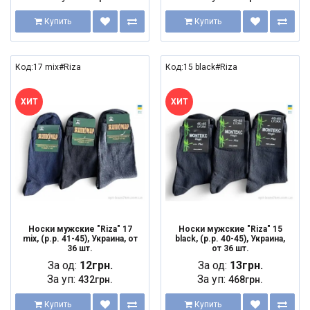
Купить
Купить
Код:17 mix#Riza
Код:15 black#Riza
ХИТ
ХИТ
Носки мужские "Riza" 17
Носки мужские "Riza" 15
mix, (р.р. 41-45), Украина, от
black, (р.р. 40-45), Украина,
36 шт.
от 36 шт.
За од:
12грн.
За од:
13грн.
За уп:
За уп:
432грн.
468грн.
Купить
Купить