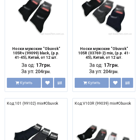
Носки мужские "Obuvok"
Носки мужские "Obuvok"
105Rч (99099) black, (р.р.
105R (03769-2) mix, (р.р. 41-
41-45), Китай, от 12 шт.
45), Китай, от 12 шт.
За од:
17грн.
За од:
17грн.
За уп:
За уп:
204грн.
204грн.
Купить
Купить
Код:101 (99102) mix#Obuvok
Код:V103R (99039) mix#Obuvok