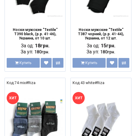
Носки мужские "Textile"
Носки мужские "Textile"
T390 black, (р.р. 41-46),
T387 чорний, (р.р. 41-44),
Украина, от 10 шт.
Украина, от 12 шт.
За од:
18грн.
За од:
15грн.
За уп:
За уп:
180грн.
180грн.
Купить
Купить
Код:74 mix#Riza
Код:43 white#Riza
ХИТ
ХИТ