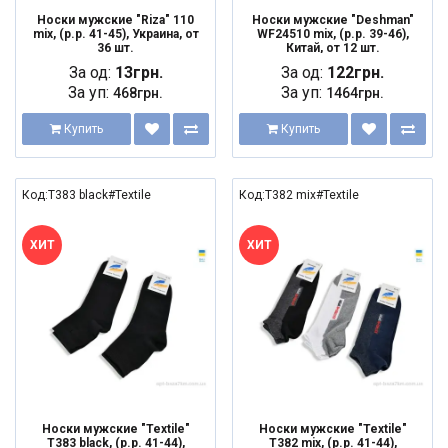
Носки мужские "Riza" 110
Носки мужские "Deshman"
mix, (р.р. 41-45), Украина, от
WF24510 mix, (р.р. 39-46),
36 шт.
Китай, от 12 шт.
За од:
13грн.
За од:
122грн.
За уп:
За уп:
468грн.
1464грн.
Купить
Купить
Код:T383 black#Textile
Код:T382 mix#Textile
ХИТ
ХИТ
Носки мужские "Textile"
Носки мужские "Textile"
T383 black, (р.р. 41-44),
T382 mix, (р.р. 41-44),