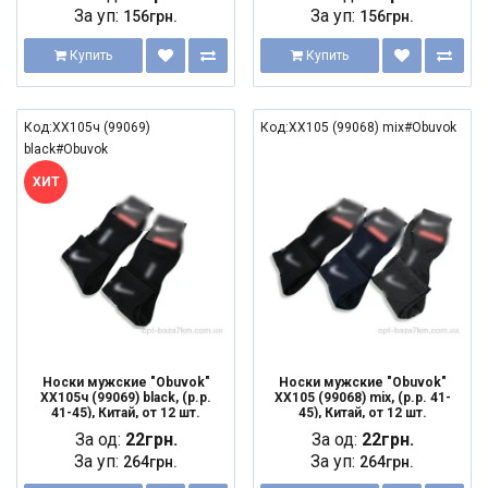
За уп:
За уп:
156грн.
156грн.
Купить
Купить
Код:XX105ч (99069)
Код:XX105 (99068) mix#Obuvok
black#Obuvok
ХИТ
Носки мужские "Obuvok"
Носки мужские "Obuvok"
XX105ч (99069) black, (р.р.
XX105 (99068) mix, (р.р. 41-
41-45), Китай, от 12 шт.
45), Китай, от 12 шт.
За од:
22грн.
За од:
22грн.
За уп:
За уп:
264грн.
264грн.