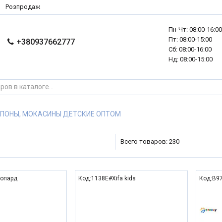
Розпродаж
Пн-Чт: 08:00-16:0
Пт: 08:00-15:00
+380937662777
Сб: 08:00-16:00
Нд: 08:00-15:00
ПОНЫ, МОКАСИНЫ ДЕТСКИЕ ОПТОМ
Всего товаров: 230
еопард
Код:1138E#Xifa kids
Код:B97
NEW
NEW