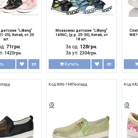
детские "LiBang"
Мокасины детские "LiBang"
Сли
21-25), Китай, от 20
1496C, (р.р. 25-30), Китай, от
W87-
шт.
18 шт.
од:
71грн.
За од:
128грн.
п:
За уп:
1420грн.
2304грн.
ть
Купить
опард
Код:W86-19#Леопард
Код:HA