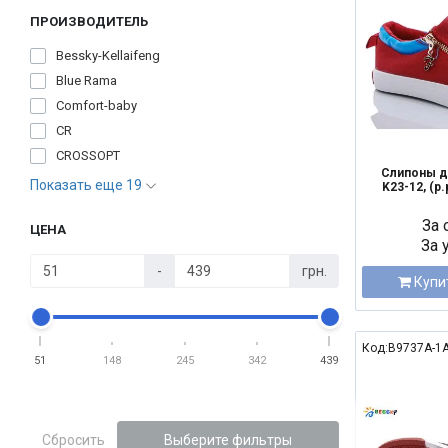
ПРОИЗВОДИТЕЛЬ
Bessky-Kellaifeng
Blue Rama
Comfort-baby
CR
CROSSOPT
Слипоны д
Показать еще 19
K23-12, (р.
За 
ЦЕНА
За 
-
грн.
Купи
Код:B9737A-1A
51
148
245
342
439
NEW
Сбросить
Выберите фильтры