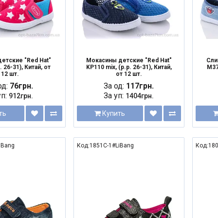
етские "Red Hat"
Мокасины детские "Red Hat"
Сли
. 26-31), Китай, от
KP110 mix, (р.р. 26-31), Китай,
M374
12 шт.
от 12 шт.
од:
76грн.
За од:
117грн.
уп:
За уп:
912грн.
1404грн.
ть
Купить
iBang
Код:1851C-1#LiBang
Код:180