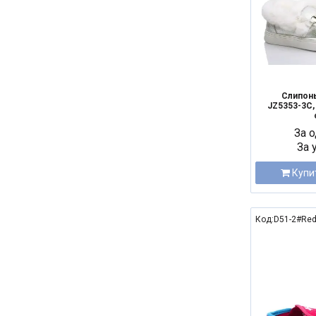
Слипон
JZ5353-3C, 
За о
За 
Купи
Код:D51-2#Red