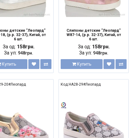
поны детские "Леопард"
Слипоны детские "Леопард"
18, (р.р. 32-37), Китай, от
W87-14, (р.р. 32-37), Китай, от
6 шт.
6 шт.
За од:
158грн.
За од:
158грн.
За уп:
За уп:
948грн.
948грн.
Купить
Купить
29-20#Леопард
Код:HA28-29#Леопард