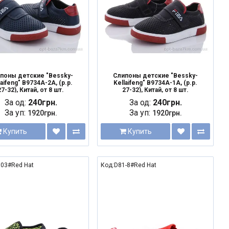
поны детские "Bessky-
Слипоны детские "Bessky-
laifeng" B9734A-2A, (р.р.
Kellaifeng" B9734A-1A, (р.р.
27-32), Китай, от 8 шт.
27-32), Китай, от 8 шт.
За од:
240грн.
За од:
240грн.
За уп:
За уп:
1920грн.
1920грн.
Купить
Купить
03#Red Hat
Код:D81-8#Red Hat