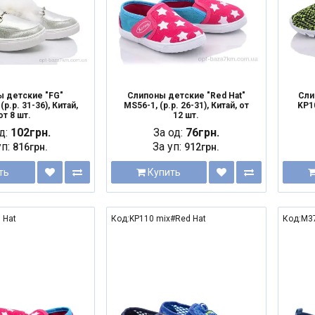
ы детские "FG"
Слипоны детские "Red Hat"
Сли
(р.р. 31-36), Китай,
MS56-1, (р.р. 26-31), Китай, от
KP10
от 8 шт.
12 шт.
д:
102грн.
За од:
76грн.
уп:
За уп:
816грн.
912грн.
ть
Купить
 Hat
Код:KP110 mix#Red Hat
Код:M37