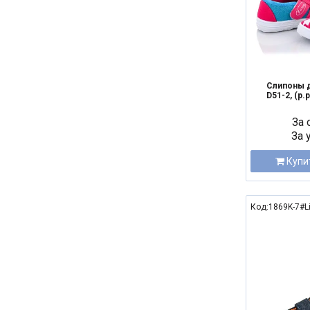
Слипоны д
D51-2, (р.р
За 
За 
Купи
Код:1869K-7#L