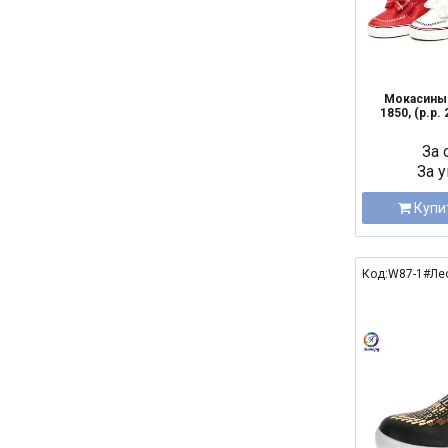
Мокасины 
1850, (р.р. 
За 
За у
Купи
Код:W87-1#Ле