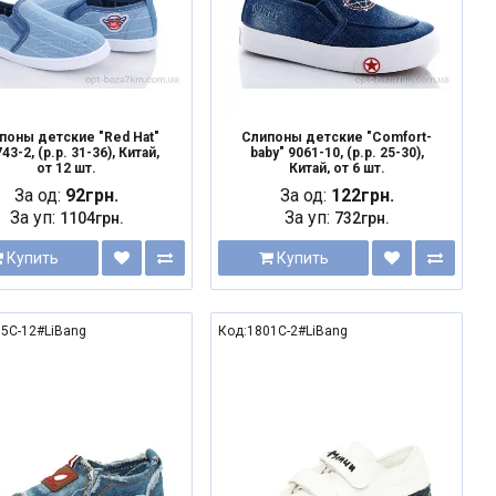
поны детские "Red Hat"
Слипоны детские "Comfort-
3-2, (р.р. 31-36), Китай,
baby" 9061-10, (р.р. 25-30),
от 12 шт.
Китай, от 6 шт.
За од:
92грн.
За од:
122грн.
За уп:
За уп:
1104грн.
732грн.
Купить
Купить
5C-12#LiBang
Код:1801C-2#LiBang