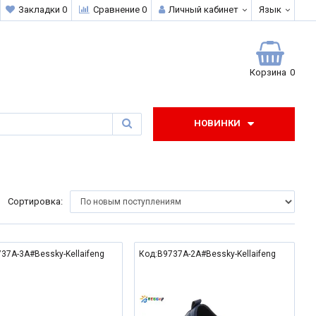
Закладки 0
Сравнение 0
Личный кабинет
Язык
0
Корзина
0
НОВИНКИ
Сортировка:
37A-3A#Bessky-Kellaifeng
Код:B9737A-2A#Bessky-Kellaifeng
NEW