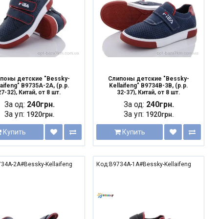
поны детские "Bessky-
Слипоны детские "Bessky-
laifeng" B9735A-2A, (р.р.
Kellaifeng" B9734B-3B, (р.р.
27-32), Китай, от 8 шт.
32-37), Китай, от 8 шт.
За од:
240грн.
За од:
240грн.
За уп:
За уп:
1920грн.
1920грн.
Купить
Купить
34A-2A#Bessky-Kellaifeng
Код:B9734A-1A#Bessky-Kellaifeng
NEW