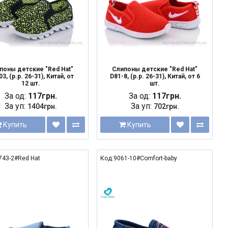
поны детские "Red Hat"
Слипоны детские "Red Hat"
3, (р.р. 26-31), Китай, от
D81-8, (р.р. 26-31), Китай, от 6
12 шт.
шт.
За од:
117грн.
За од:
117грн.
За уп:
За уп:
1404грн.
702грн.
Купить
Купить
43-2#Red Hat
Код:9061-10#Comfort-baby