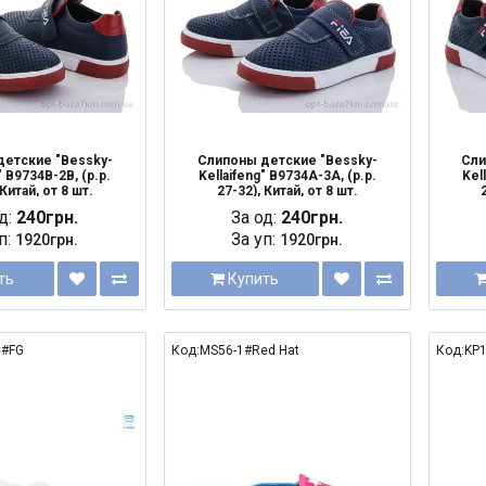
детские "Bessky-
Слипоны детские "Bessky-
Сли
" B9734B-2B, (р.р.
Kellaifeng" B9734A-3A, (р.р.
Kel
 Китай, от 8 шт.
27-32), Китай, от 8 шт.
д:
240грн.
За од:
240грн.
п:
За уп:
1920грн.
1920грн.
ть
Купить
C#FG
Код:MS56-1#Red Hat
Код:KP1