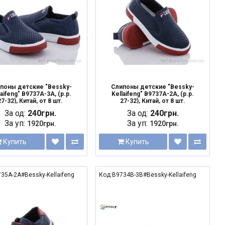
поны детские "Bessky-
Слипоны детские "Bessky-
laifeng" B9737A-3A, (р.р.
Kellaifeng" B9737A-2A, (р.р.
27-32), Китай, от 8 шт.
27-32), Китай, от 8 шт.
За од:
240грн.
За од:
240грн.
За уп:
За уп:
1920грн.
1920грн.
Купить
Купить
35A-2A#Bessky-Kellaifeng
Код:B9734B-3B#Bessky-Kellaifeng
NEW