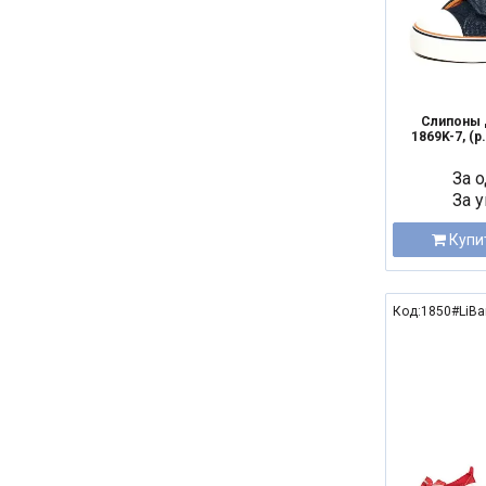
Слипоны 
1869K-7, (р.
За о
За у
Купи
Код:1850#LiBa