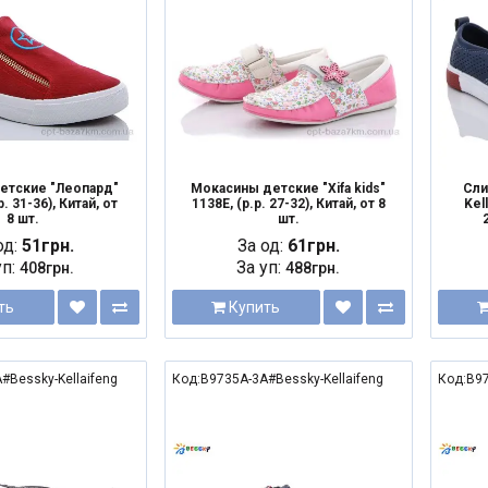
етские "Леопард"
Мокасины детские "Xifa kids"
Сли
р. 31-36), Китай, от
1138E, (р.р. 27-32), Китай, от 8
Kel
8 шт.
шт.
од:
51грн.
За од:
61грн.
уп:
За уп:
408грн.
488грн.
ть
Купить
#Bessky-Kellaifeng
Код:B9735A-3A#Bessky-Kellaifeng
Код:B97
NEW
NEW