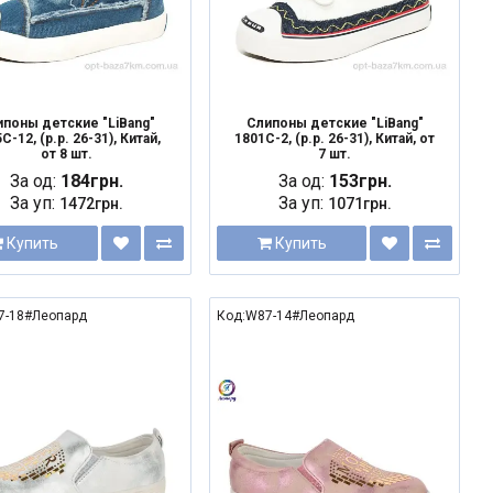
поны детские "LiBang"
Слипоны детские "LiBang"
C-12, (р.р. 26-31), Китай,
1801C-2, (р.р. 26-31), Китай, от
от 8 шт.
7 шт.
За од:
184грн.
За од:
153грн.
За уп:
За уп:
1472грн.
1071грн.
Купить
Купить
7-18#Леопард
Код:W87-14#Леопард