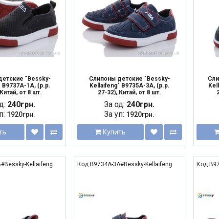
детские "Bessky-
Слипоны детские "Bessky-
Сли
" B9737A-1A, (р.р.
Kellaifeng" B9735A-3A, (р.р.
Kel
 Китай, от 8 шт.
27-32), Китай, от 8 шт.
д:
240грн.
За од:
240грн.
п:
За уп:
1920грн.
1920грн.
ть
Купить
#Bessky-Kellaifeng
Код:B9734A-3A#Bessky-Kellaifeng
Код:B97
NEW
NEW