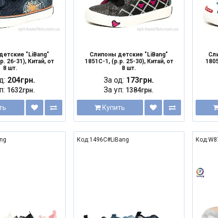
детские "LiBang"
Слипоны детские "LiBang"
Сли
р. 26-31), Китай, от
1851C-1, (р.р. 25-30), Китай, от
1805
8 шт.
8 шт.
д:
204грн.
За од:
173грн.
п:
За уп:
1632грн.
1384грн.
ть
Купить
ng
Код:1496C#LiBang
Код:W8