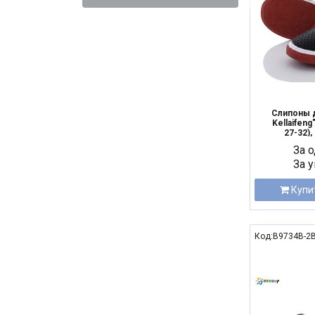
Слипоны 
Kellaifeng
27-32),
За о
За у
Купи
Код:B9734B-2B
NEW