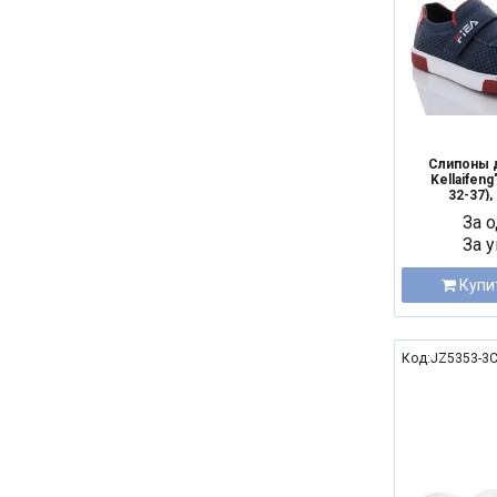
Слипоны 
Kellaifeng
32-37),
За о
За у
Купи
Код:JZ5353-3